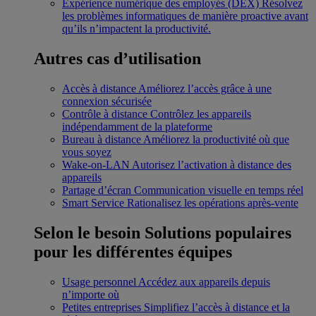
Expérience numérique des employés (DEX)
Résolvez
les problèmes informatiques de manière proactive avant
qu’ils n’impactent la productivité.
Autres cas d’utilisation
Accès à distance
Améliorez l’accès grâce à une
connexion sécurisée
Contrôle à distance
Contrôlez les appareils
indépendamment de la plateforme
Bureau à distance
Améliorez la productivité où que
vous soyez
Wake-on-LAN
Autorisez l’activation à distance des
appareils
Partage d’écran
Communication visuelle en temps réel
Smart Service
Rationalisez les opérations après-vente
Selon le besoin
Solutions populaires
pour les différentes équipes
Usage personnel
Accédez aux appareils depuis
n’importe où
Petites entreprises
Simplifiez l’accès à distance et la