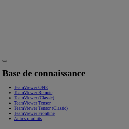
Base de connaissance
TeamViewer ONE
TeamViewer Remote
TeamViewer (Classic)
TeamViewer Tensor
TeamViewer Tensor (Classic)
TeamViewer Frontline
Autres produits