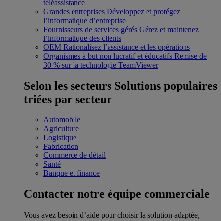
téléassistance
Grandes entreprises
Développez et protégez
l’informatique d’entreprise
Fournisseurs de services gérés
Gérez et maintenez
l’informatique des clients
OEM
Rationalisez l’assistance et les opérations
Organismes à but non lucratif et éducatifs
Remise de
30 % sur la technologie TeamViewer
Selon les secteurs
Solutions populaires
triées par secteur
Automobile
Agriculture
Logistique
Fabrication
Commerce de détail
Santé
Banque et finance
Contacter notre équipe commerciale
Vous avez besoin d’aide pour choisir la solution adaptée,