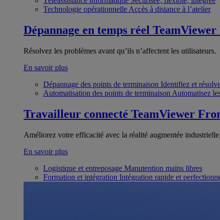
Téléassistance informatique
Sécurisée, flexible, intégrée
Technologie opérationnelle
Accès à distance à l’atelier
Dépannage en temps réel
TeamViewer
Résolvez les problèmes avant qu’ils n’affectent les utilisateurs.
En savoir plus
Dépannage des points de terminaison
Identifiez et résol
Automatisation des points de terminaison
Automatisez les
Travailleur connecté
TeamViewer Fron
Améliorez votre efficacité avec la réalité augmentée industrielle
En savoir plus
Logistique et entreposage
Manutention mains libres
Formation et intégration
Intégration rapide et perfection