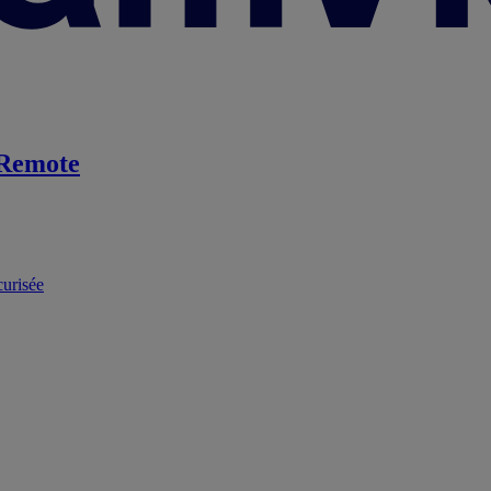
Remote
curisée