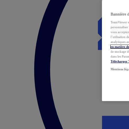
Bannière 
TeamViewer et 
personnaliser 
vous acceptez 
l’utilisation 
analytiques as
en matière de
de stockage d
dans les Para
Téléchargez
Mentions lég