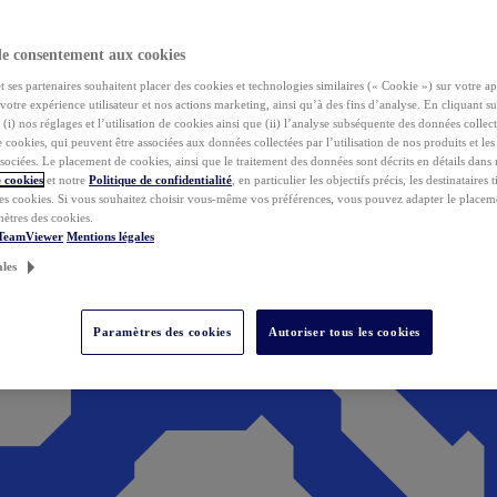
de consentement aux cookies
ses partenaires souhaitent placer des cookies et technologies similaires (« Cookie ») sur votre ap
votre expérience utilisateur et nos actions marketing, ainsi qu’à des fins d’analyse. En cliquant s
(i) nos réglages et l’utilisation de cookies ainsi que (ii) l’analyse subséquente des données collect
de cookies, qui peuvent être associées aux données collectées par l’utilisation de nos produits et le
sociées. Le placement de cookies, ainsi que le traitement des données sont décrits en détails dans
 cookies
et notre
Politique de confidentialité
, en particulier les objectifs précis, les destinataires t
es cookies. Si vous souhaitez choisir vous-même vos préférences, vous pouvez adapter le placem
mètres des cookies.
 TeamViewer
Mentions légales
ales
Paramètres des cookies
Autoriser tous les cookies