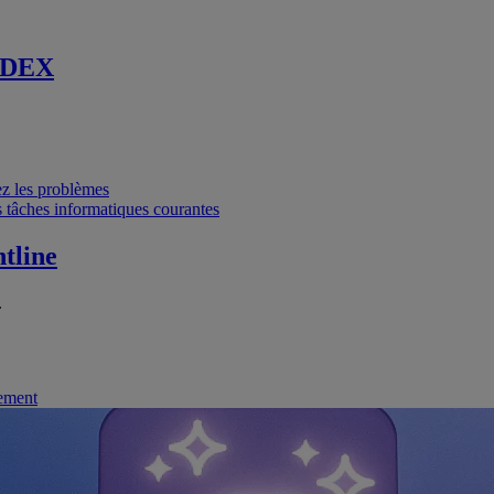
 DEX
vez les problèmes
 tâches informatiques courantes
tline
.
nement