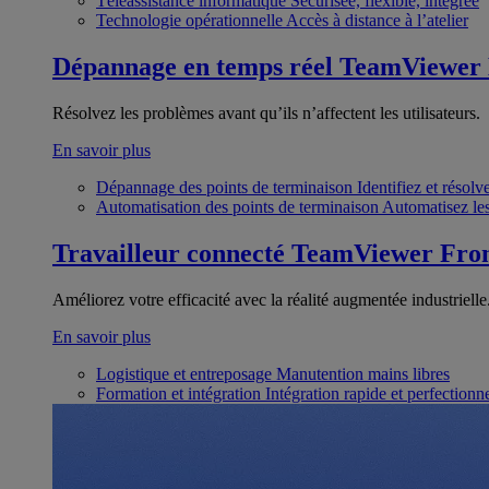
Téléassistance informatique
Sécurisée, flexible, intégrée
Technologie opérationnelle
Accès à distance à l’atelier
Dépannage en temps réel
TeamViewer
Résolvez les problèmes avant qu’ils n’affectent les utilisateurs.
En savoir plus
Dépannage des points de terminaison
Identifiez et résol
Automatisation des points de terminaison
Automatisez les
Travailleur connecté
TeamViewer Fron
Améliorez votre efficacité avec la réalité augmentée industrielle
En savoir plus
Logistique et entreposage
Manutention mains libres
Formation et intégration
Intégration rapide et perfection