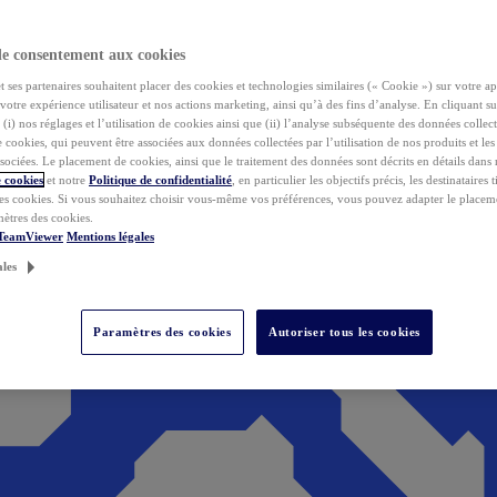
de consentement aux cookies
ses partenaires souhaitent placer des cookies et technologies similaires (« Cookie ») sur votre ap
votre expérience utilisateur et nos actions marketing, ainsi qu’à des fins d’analyse. En cliquant s
(i) nos réglages et l’utilisation de cookies ainsi que (ii) l’analyse subséquente des données collect
de cookies, qui peuvent être associées aux données collectées par l’utilisation de nos produits et le
sociées. Le placement de cookies, ainsi que le traitement des données sont décrits en détails dans
 cookies
et notre
Politique de confidentialité
, en particulier les objectifs précis, les destinataires t
es cookies. Si vous souhaitez choisir vous-même vos préférences, vous pouvez adapter le placem
mètres des cookies.
 TeamViewer
Mentions légales
ales
Paramètres des cookies
Autoriser tous les cookies