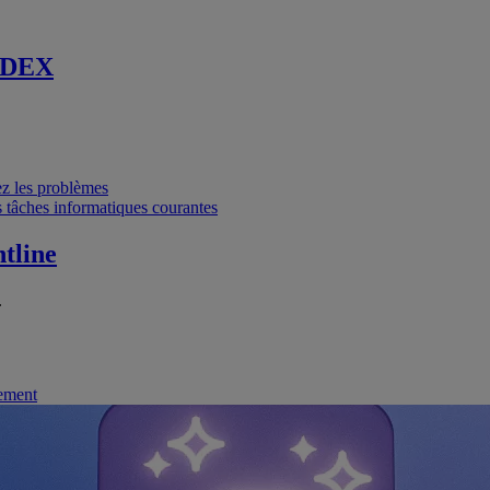
 DEX
vez les problèmes
 tâches informatiques courantes
tline
.
nement