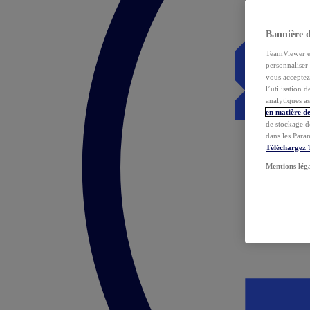
Bannière 
TeamViewer et 
personnaliser 
vous acceptez 
l’utilisation 
analytiques as
en matière de
de stockage d
dans les Para
Téléchargez
Mentions lég