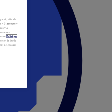
pareil, afin de
ur
« J’accepte »
,
ées via
s mesures
 notre
Politique
iers et la durée
ent de cookies