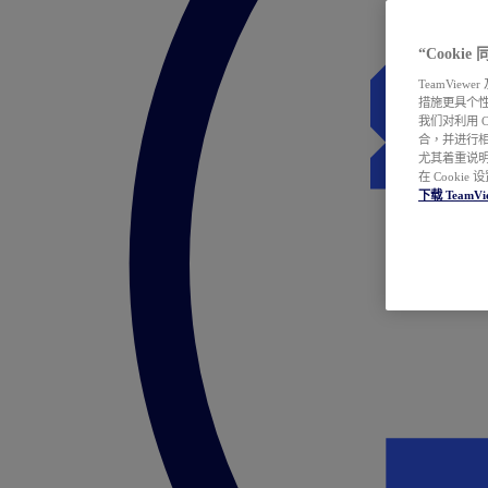
“Cooki
TeamVie
措施更具个
我们对利用 
合，并进行
尤其着重说明
在 Cookie
下载 TeamVi