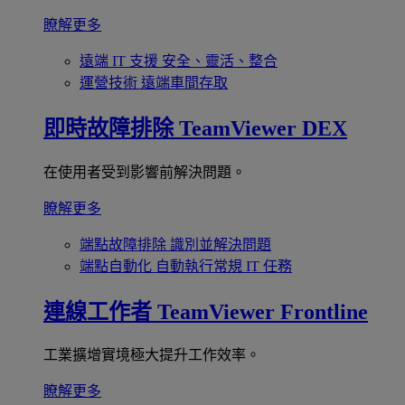
瞭解更多
遠端 IT 支援
安全、靈活、整合
運營技術
遠端車間存取
即時故障排除
TeamViewer DEX
在使用者受到影響前解決問題。
瞭解更多
端點故障排除
識別並解決問題
端點自動化
自動執行常規 IT 任務
連線工作者
TeamViewer Frontline
工業擴增實境極大提升工作效率。
瞭解更多