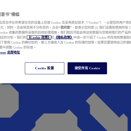
e 同意书”横幅
wer 及其合作伙伴希望在您的设备上存放 Cookie 及采用类似技术（“Cookie”），以使您的用
性化，同时，还会将其用于分析目的。点击
“我同意”
，即表示您同意 (i) 我们设置和使用所有 Cook
Cookie 收集的数据所采取的后续处理措施，我们稍后可能会将这些数据与您使用我们的产品
相应的分析。我们的
《Cookie 政策》
和
《隐私政策》
中进一步介绍了 Cookie 的存放和数据
了使用 Cookie 的确切目的、第三方接收人及 Cookie 的存储时效等。如果您要使用自己的
 设置中调整 Cookie 的存放。
ewer
总部地址
Cookie 設置
接受所有 Cookie