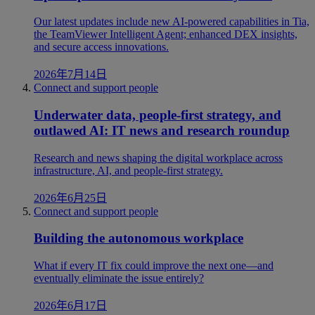
Our latest updates include new AI-powered capabilities in Tia,
the TeamViewer Intelligent Agent; enhanced DEX insights,
and secure access innovations.
2026年7月14日
Connect and support people
Underwater data, people-first strategy, and
outlawed AI: IT news and research roundup
Research and news shaping the digital workplace across
infrastructure, AI, and people-first strategy.
2026年6月25日
Connect and support people
Building the autonomous workplace
What if every IT fix could improve the next one—and
eventually eliminate the issue entirely?
2026年6月17日