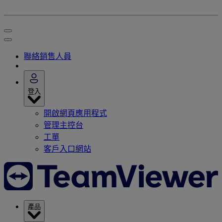
聯絡銷售人員
登入
開啟網頁應用程式
管理主控台
工單
客戶入口網站
產品