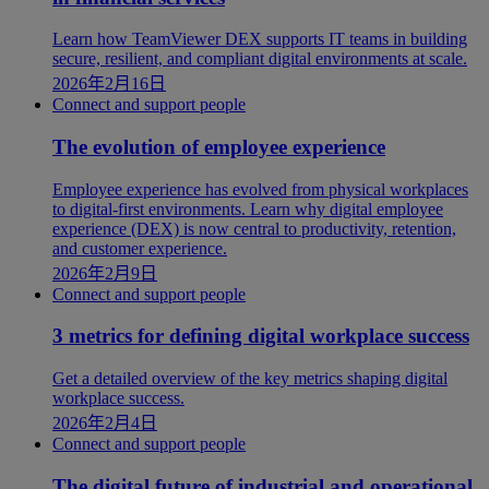
Learn how TeamViewer DEX supports IT teams in building
secure, resilient, and compliant digital environments at scale.
2026年2月16日
Connect and support people
The evolution of employee experience
Employee experience has evolved from physical workplaces
to digital-first environments. Learn why digital employee
experience (DEX) is now central to productivity, retention,
and customer experience.
2026年2月9日
Connect and support people
3 metrics for defining digital workplace success
Get a detailed overview of the key metrics shaping digital
workplace success.
2026年2月4日
Connect and support people
The digital future of industrial and operational