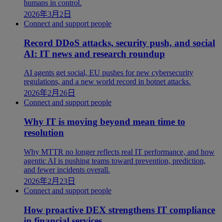
humans in control.
2026年3月2日
Connect and support people
Record DDoS attacks, security push, and social
AI: IT news and research roundup
AI agents get social, EU pushes for new cybersecurity
regulations, and a new world record in botnet attacks.
2026年2月26日
Connect and support people
Why IT is moving beyond mean time to
resolution
Why MTTR no longer reflects real IT performance, and how
agentic AI is pushing teams toward prevention, prediction,
and fewer incidents overall.
2026年2月23日
Connect and support people
How proactive DEX strengthens IT compliance
in financial services