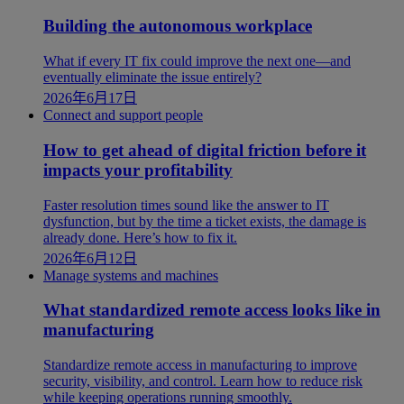
Building the autonomous workplace
What if every IT fix could improve the next one—and
eventually eliminate the issue entirely?
2026年6月17日
Connect and support people
How to get ahead of digital friction before it
impacts your profitability
Faster resolution times sound like the answer to IT
dysfunction, but by the time a ticket exists, the damage is
already done. Here’s how to fix it.
2026年6月12日
Manage systems and machines
What standardized remote access looks like in
manufacturing
Standardize remote access in manufacturing to improve
security, visibility, and control. Learn how to reduce risk
while keeping operations running smoothly.