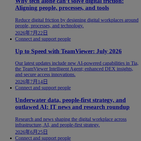
Why tech alone can’t solve digital friction:
Aligning people, processes, and tools
Reduce digital friction by designing digital workplaces around
people, processes, and technology.
2026年7月22日
Connect and support people
Up to Speed with TeamViewer: July 2026
Our latest updates include new AI-powered capabilities in Tia,
the TeamViewer Intelligent Agent; enhanced DEX insights,
and secure access innovations.
2026年7月14日
Connect and support people
Underwater data, people-first strategy, and
outlawed AI: IT news and research roundup
Research and news shaping the digital workplace across
infrastructure, AI, and people-first strategy.
2026年6月25日
Connect and support people