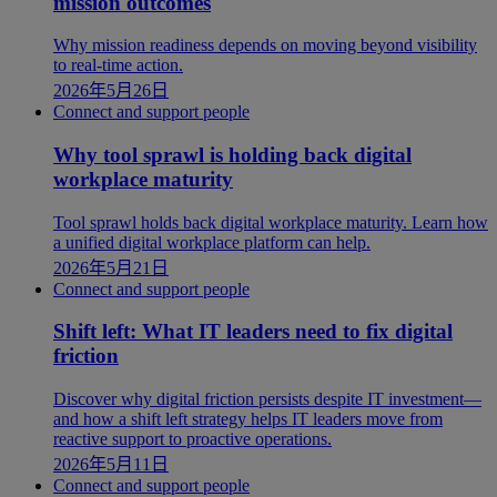
mission outcomes
Why mission readiness depends on moving beyond visibility
to real-time action.
2026年5月26日
Connect and support people
Why tool sprawl is holding back digital
workplace maturity
Tool sprawl holds back digital workplace maturity. Learn how
a unified digital workplace platform can help.
2026年5月21日
Connect and support people
Shift left: What IT leaders need to fix digital
friction
Discover why digital friction persists despite IT investment—
and how a shift left strategy helps IT leaders move from
reactive support to proactive operations.
2026年5月11日
Connect and support people