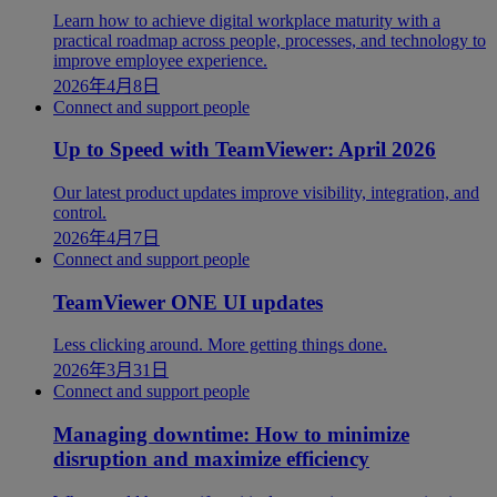
Learn how to achieve digital workplace maturity with a
practical roadmap across people, processes, and technology to
improve employee experience.
2026年4月8日
Connect and support people
Up to Speed with TeamViewer: April 2026
Our latest product updates improve visibility, integration, and
control.
2026年4月7日
Connect and support people
TeamViewer ONE UI updates
Less clicking around. More getting things done.
2026年3月31日
Connect and support people
Managing downtime: How to minimize
disruption and maximize efficiency