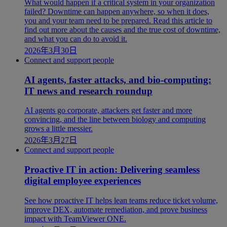
What would happen if a critical system in your organization
failed? Downtime can happen anywhere, so when it does,
you and your team need to be prepared. Read this article to
find out more about the causes and the true cost of downtime,
and what you can do to avoid it.
2026年3月30日
Connect and support people
AI agents, faster attacks, and bio-computing:
IT news and research roundup
AI agents go corporate, attackers get faster and more
convincing, and the line between biology and computing
grows a little messier.
2026年3月27日
Connect and support people
Proactive IT in action: Delivering seamless
digital employee experiences
See how proactive IT helps lean teams reduce ticket volume,
improve DEX, automate remediation, and prove business
impact with TeamViewer ONE.