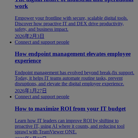
work
Empower your frontline with secure, scalable digital tools.
Discover how proactive IT and DEX drive productivity,
safety, and business impact.
2026年2月3日
Connect and support people
How endpoint management elevates employee
experience
Endpoint management has evolved beyond break-fix support.
Today, it helps IT teams automate routine tasks, prevent
disruptions, and elevate the digital employee experience.
2026年1月27日
Connect and support people
How to maximize ROI from your IT budget
Learn how IT leaders can improve ROI by shifting to
proactive IT, using AI where it counts, and reducing tool
sprawl with TeamViewer ONE.