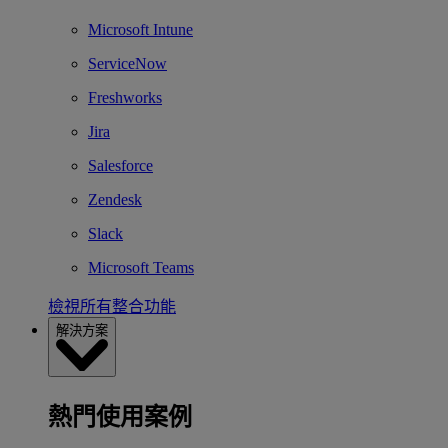
Microsoft Intune
ServiceNow
Freshworks
Jira
Salesforce
Zendesk
Slack
Microsoft Teams
檢視所有整合功能
解決方案
熱門使用案例