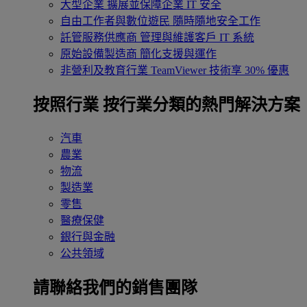
大型企業
擴展並保障企業 IT 安全
自由工作者與數位遊民
隨時隨地安全工作
託管服務供應商
管理與維護客戶 IT 系統
原始設備製造商
簡化支援與運作
非營利及教育行業
TeamViewer 技術享 30% 優惠
按照行業
按行業分類的熱門解決方案
汽車
農業
物流
製造業
零售
醫療保健
銀行與金融
公共領域
請聯絡我們的銷售團隊