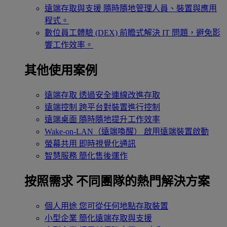
遠端存取與支援
隨時隨地管理人員、裝置與應用
程式。
數位員工體驗 (DEX)
前瞻式解決 IT 問題，避免影
響工作效率。
其他使用案例
遠端存取
透過安全連線改進存取
遠端控制
跨平台對裝置進行控制
遠端桌面
隨時隨地提升工作效率
Wake-on-LAN（遠端喚醒）
啟用遠端裝置啟動
螢幕共用
即時視覺化通訊
智慧服務
簡化售後運作
按照需求
不同團隊的熱門解決方案
個人用途
您可從任何地點存取裝置
小型企業
簡化遠端存取與支援