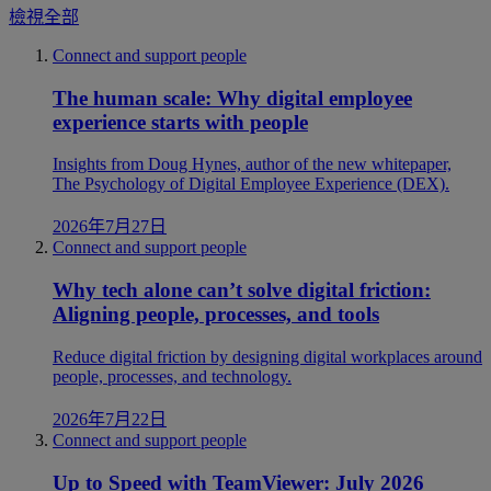
檢視全部
Connect and support people
The human scale: Why digital employee
experience starts with people
Insights from Doug Hynes, author of the new whitepaper,
The Psychology of Digital Employee Experience (DEX).
2026年7月27日
Connect and support people
Why tech alone can’t solve digital friction:
Aligning people, processes, and tools
Reduce digital friction by designing digital workplaces around
people, processes, and technology.
2026年7月22日
Connect and support people
Up to Speed with TeamViewer: July 2026