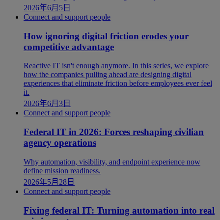
2026年6月5日
Connect and support people
How ignoring digital friction erodes your
competitive advantage
Reactive IT isn't enough anymore. In this series, we explore
how the companies pulling ahead are designing digital
experiences that eliminate friction before employees ever feel
it.
2026年6月3日
Connect and support people
Federal IT in 2026: Forces reshaping civilian
agency operations
Why automation, visibility, and endpoint experience now
define mission readiness.
2026年5月28日
Connect and support people
Fixing federal IT: Turning automation into real