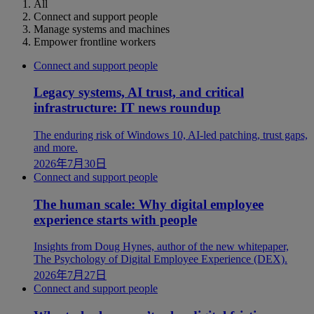
All
Connect and support people
Manage systems and machines
Empower frontline workers
Connect and support people
Legacy systems, AI trust, and critical
infrastructure: IT news roundup
The enduring risk of Windows 10, AI-led patching, trust gaps,
and more.
2026年7月30日
Connect and support people
The human scale: Why digital employee
experience starts with people
Insights from Doug Hynes, author of the new whitepaper,
The Psychology of Digital Employee Experience (DEX).
2026年7月27日
Connect and support people