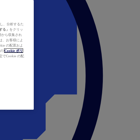
ズし、分析するた
する」
をクリッ
の使用から収集され
タは、お客様によ
ie の配置およ
社の
Cookie ポリ
Cookie の配