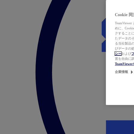
Cookie
TeamVi
めに、Coo
クすることによ
たデータのそ
る当社製品の
びデータの処
シー
および
置を自由に
TeamVie
企業情報