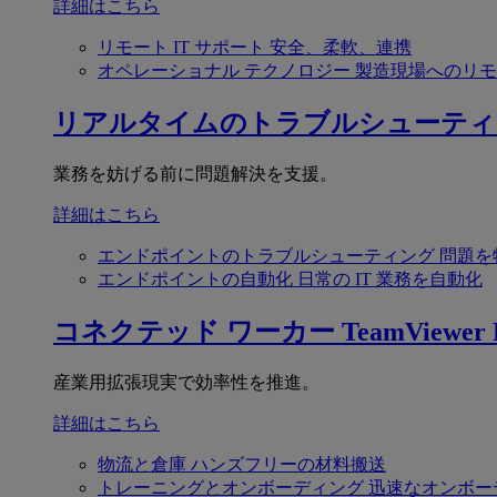
詳細はこちら
リモート IT サポート
安全、柔軟、連携
オペレーショナル テクノロジー
製造現場へのリモ
リアルタイムのトラブルシューティ
業務を妨げる前に問題解決を支援。
詳細はこちら
エンドポイントのトラブルシューティング
問題を
エンドポイントの自動化
日常の IT 業務を自動化
コネクテッド ワーカー
TeamViewer F
産業用拡張現実で効率性を推進。
詳細はこちら
物流と倉庫
ハンズフリーの材料搬送
トレーニングとオンボーディング
迅速なオンボー