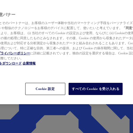
 同意バナー
ewer とそのパートナーは、お客様のユーザー体験や当社のマーケティング手段をパーソナライ
kie や類似のテクノロジーをお客様のデバイスに配置して、使いたいと考えています。
「同意
り、お客様は、 (i) 当社のすべての Cookie の設定および使用、ならびに (ii) Cookie
の後の処理に同意したものとみなされます。その後、Cookie の使用から収集されたデー
使用および対応する分析測定から収集されたデータと組み合わされることもあります。Cook
理について、特に正確な目的、第三者への提供、および Cookie の保存期間に関して、当
プライバシーポリシー
に詳細に記載されています。独自の設定を選択する場合は、Cookie 設定で
調整してださい。
werをダウンロード
企業情報
Cookie 設定
すべての Cookie を受け入れる