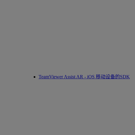
TeamViewer Assist AR - iOS 移动设备的SDK