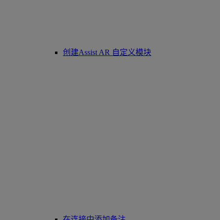
创建Assist AR 自定义模块
在连接中添加备注