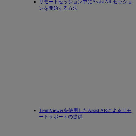
リモートセッション中にAssist AR セッショ
ンを開始する方法
TeamViewerを使用したAssist ARによるリモ
ートサポートの提供