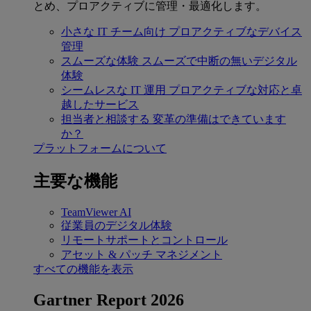
とめ、プロアクティブに管理・最適化します。
小さな IT チーム向け
プロアクティブなデバイス
管理
スムーズな体験
スムーズで中断の無いデジタル
体験
シームレスな IT 運用
プロアクティブな対応と卓
越したサービス
担当者と相談する
変革の準備はできています
か？
プラットフォームについて
主要な機能
TeamViewer AI
従業員のデジタル体験
リモートサポートとコントロール
アセット & パッチ マネジメント
すべての機能を表示
Gartner Report 2026