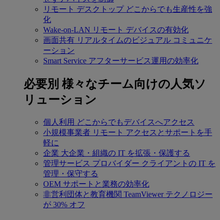
リモート デスクトップ
どこからでも生産性を強
化
Wake-on-LAN
リモート デバイスの有効化
画面共有
リアルタイムのビジュアル コミュニケ
ーション
Smart Service
アフターサービス運用の効率化
必要別
様々なチーム向けの人気ソ
リューション
個人利用
どこからでもデバイスへアクセス
小規模事業者
リモート アクセスとサポートを手
軽に
企業
大企業・組織の IT を拡張・保護する
管理サービス プロバイダー
クライアントの IT を
管理・保守する
OEM
サポートと業務の効率化
非営利団体と教育機関
TeamViewer テクノロジー
が 30% オフ