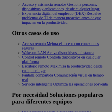
Acceso y asistencia remotos
Gestiona personas,
dispositivos y aplicaciones, desde cualquier lugar.
Experiencia digital del empleado (DEX)
Resuelve
problemas de TI de manera proactiva antes de que
impacten en la productividad.
Otros casos de uso
Acceso remoto
Mejora el acceso con conexiones
seguras
Wake-on-LAN
Activa dispositivos a distancia
Control remoto
Controla dispositivos en cualquier
plataforma
Escritorio remoto
Maximiza la productividad desde
cualquier lugar
Pantalla compartida
Comunicación visual en tiempo
real
Servicio inteligente
Optimiza las operaciones posventa
Por necesidad
Soluciones populares
para diferentes equipos