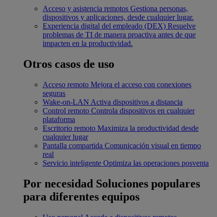
Acceso y asistencia remotos
Gestiona personas,
dispositivos y aplicaciones, desde cualquier lugar.
Experiencia digital del empleado (DEX)
Resuelve
problemas de TI de manera proactiva antes de que
impacten en la productividad.
Otros casos de uso
Acceso remoto
Mejora el acceso con conexiones
seguras
Wake-on-LAN
Activa dispositivos a distancia
Control remoto
Controla dispositivos en cualquier
plataforma
Escritorio remoto
Maximiza la productividad desde
cualquier lugar
Pantalla compartida
Comunicación visual en tiempo
real
Servicio inteligente
Optimiza las operaciones posventa
Por necesidad
Soluciones populares
para diferentes equipos