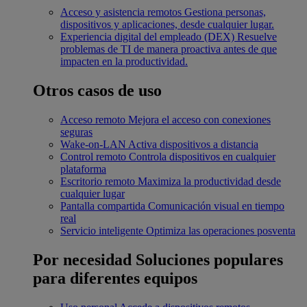
Acceso y asistencia remotos
Gestiona personas,
dispositivos y aplicaciones, desde cualquier lugar.
Experiencia digital del empleado (DEX)
Resuelve
problemas de TI de manera proactiva antes de que
impacten en la productividad.
Otros casos de uso
Acceso remoto
Mejora el acceso con conexiones
seguras
Wake-on-LAN
Activa dispositivos a distancia
Control remoto
Controla dispositivos en cualquier
plataforma
Escritorio remoto
Maximiza la productividad desde
cualquier lugar
Pantalla compartida
Comunicación visual en tiempo
real
Servicio inteligente
Optimiza las operaciones posventa
Por necesidad
Soluciones populares
para diferentes equipos