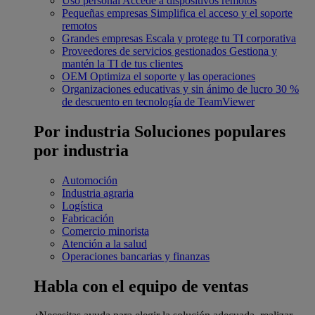
Uso personal
Accede a dispositivos remotos
Pequeñas empresas
Simplifica el acceso y el soporte
remotos
Grandes empresas
Escala y protege tu TI corporativa
Proveedores de servicios gestionados
Gestiona y
mantén la TI de tus clientes
OEM
Optimiza el soporte y las operaciones
Organizaciones educativas y sin ánimo de lucro
30 %
de descuento en tecnología de TeamViewer
Por industria
Soluciones populares
por industria
Automoción
Industria agraria
Logística
Fabricación
Comercio minorista
Atención a la salud
Operaciones bancarias y finanzas
Habla con el equipo de ventas