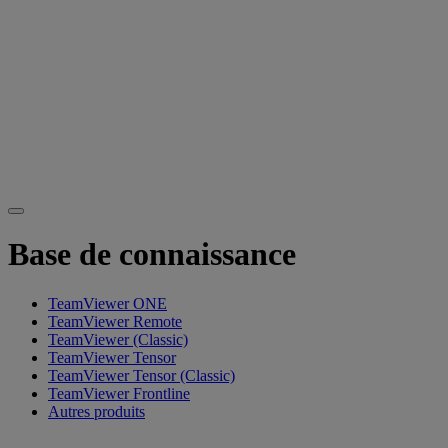
Base de connaissance
TeamViewer ONE
TeamViewer Remote
TeamViewer (Classic)
TeamViewer Tensor
TeamViewer Tensor (Classic)
TeamViewer Frontline
Autres produits