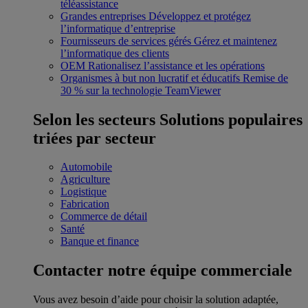
téléassistance
Grandes entreprises
Développez et protégez
l’informatique d’entreprise
Fournisseurs de services gérés
Gérez et maintenez
l’informatique des clients
OEM
Rationalisez l’assistance et les opérations
Organismes à but non lucratif et éducatifs
Remise de
30 % sur la technologie TeamViewer
Selon les secteurs
Solutions populaires
triées par secteur
Automobile
Agriculture
Logistique
Fabrication
Commerce de détail
Santé
Banque et finance
Contacter notre équipe commerciale
Vous avez besoin d’aide pour choisir la solution adaptée,