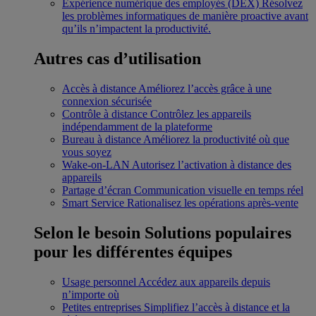
Expérience numérique des employés (DEX)
Résolvez
les problèmes informatiques de manière proactive avant
qu’ils n’impactent la productivité.
Autres cas d’utilisation
Accès à distance
Améliorez l’accès grâce à une
connexion sécurisée
Contrôle à distance
Contrôlez les appareils
indépendamment de la plateforme
Bureau à distance
Améliorez la productivité où que
vous soyez
Wake-on-LAN
Autorisez l’activation à distance des
appareils
Partage d’écran
Communication visuelle en temps réel
Smart Service
Rationalisez les opérations après-vente
Selon le besoin
Solutions populaires
pour les différentes équipes
Usage personnel
Accédez aux appareils depuis
n’importe où
Petites entreprises
Simplifiez l’accès à distance et la