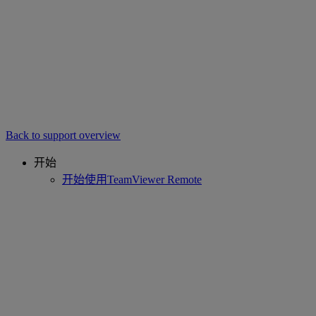
Back to support overview
开始
开始使用TeamViewer Remote