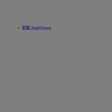
卸载 TeamViewer