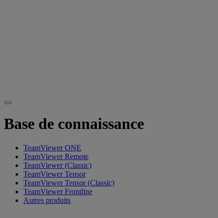
Base de connaissance
TeamViewer ONE
TeamViewer Remote
TeamViewer (Classic)
TeamViewer Tensor
TeamViewer Tensor (Classic)
TeamViewer Frontline
Autres produits