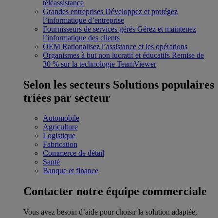
téléassistance
Grandes entreprises
Développez et protégez
l’informatique d’entreprise
Fournisseurs de services gérés
Gérez et maintenez
l’informatique des clients
OEM
Rationalisez l’assistance et les opérations
Organismes à but non lucratif et éducatifs
Remise de
30 % sur la technologie TeamViewer
Selon les secteurs
Solutions populaires
triées par secteur
Automobile
Agriculture
Logistique
Fabrication
Commerce de détail
Santé
Banque et finance
Contacter notre équipe commerciale
Vous avez besoin d’aide pour choisir la solution adaptée,