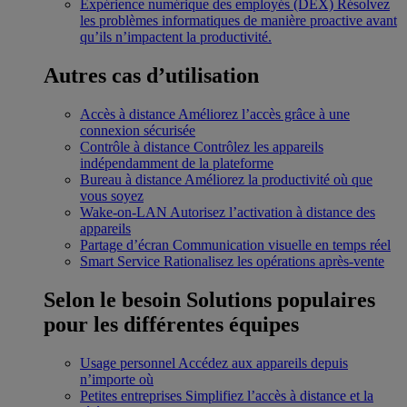
Expérience numérique des employés (DEX)
Résolvez
les problèmes informatiques de manière proactive avant
qu’ils n’impactent la productivité.
Autres cas d’utilisation
Accès à distance
Améliorez l’accès grâce à une
connexion sécurisée
Contrôle à distance
Contrôlez les appareils
indépendamment de la plateforme
Bureau à distance
Améliorez la productivité où que
vous soyez
Wake-on-LAN
Autorisez l’activation à distance des
appareils
Partage d’écran
Communication visuelle en temps réel
Smart Service
Rationalisez les opérations après-vente
Selon le besoin
Solutions populaires
pour les différentes équipes
Usage personnel
Accédez aux appareils depuis
n’importe où
Petites entreprises
Simplifiez l’accès à distance et la