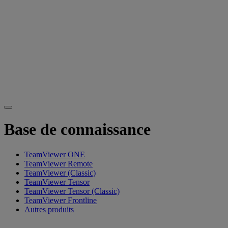
Base de connaissance
TeamViewer ONE
TeamViewer Remote
TeamViewer (Classic)
TeamViewer Tensor
TeamViewer Tensor (Classic)
TeamViewer Frontline
Autres produits