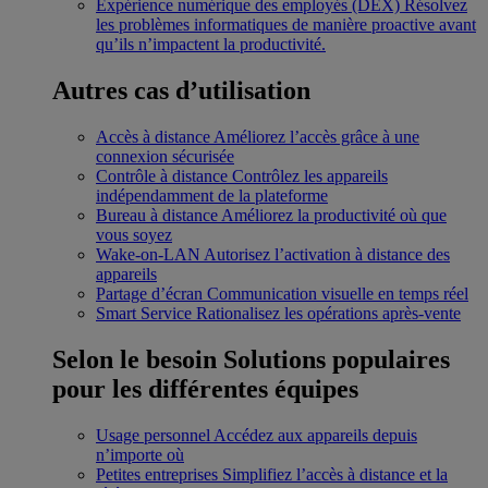
Expérience numérique des employés (DEX)
Résolvez
les problèmes informatiques de manière proactive avant
qu’ils n’impactent la productivité.
Autres cas d’utilisation
Accès à distance
Améliorez l’accès grâce à une
connexion sécurisée
Contrôle à distance
Contrôlez les appareils
indépendamment de la plateforme
Bureau à distance
Améliorez la productivité où que
vous soyez
Wake-on-LAN
Autorisez l’activation à distance des
appareils
Partage d’écran
Communication visuelle en temps réel
Smart Service
Rationalisez les opérations après-vente
Selon le besoin
Solutions populaires
pour les différentes équipes
Usage personnel
Accédez aux appareils depuis
n’importe où
Petites entreprises
Simplifiez l’accès à distance et la