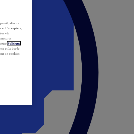
pareil, afin de
ur
« J’accepte »
,
ées via
s mesures
 notre
Politique
iers et la durée
ent de cookies