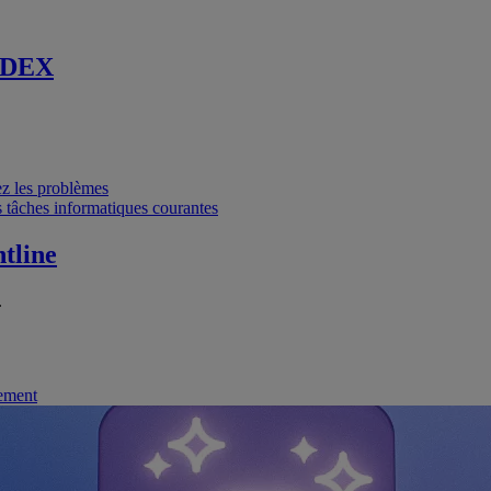
 DEX
vez les problèmes
 tâches informatiques courantes
tline
.
nement