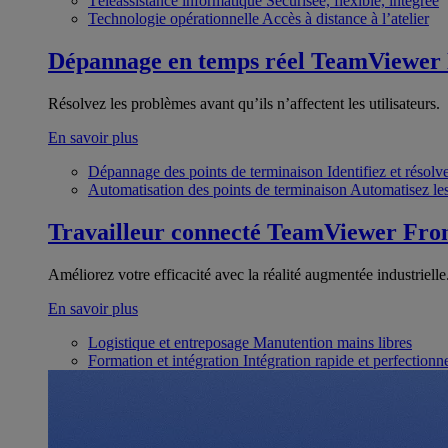
Téléassistance informatique
Sécurisée, flexible, intégrée
Technologie opérationnelle
Accès à distance à l’atelier
Dépannage en temps réel
TeamViewer
Résolvez les problèmes avant qu’ils n’affectent les utilisateurs.
En savoir plus
Dépannage des points de terminaison
Identifiez et résol
Automatisation des points de terminaison
Automatisez les
Travailleur connecté
TeamViewer Fron
Améliorez votre efficacité avec la réalité augmentée industrielle
En savoir plus
Logistique et entreposage
Manutention mains libres
Formation et intégration
Intégration rapide et perfection