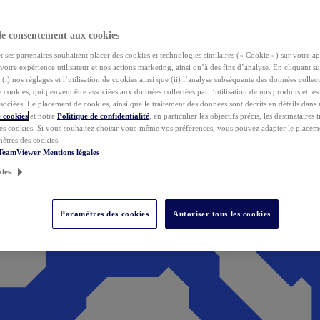
de consentement aux cookies
ses partenaires souhaitent placer des cookies et technologies similaires (« Cookie ») sur votre ap
votre expérience utilisateur et nos actions marketing, ainsi qu’à des fins d’analyse. En cliquant s
(i) nos réglages et l’utilisation de cookies ainsi que (ii) l’analyse subséquente des données collect
de cookies, qui peuvent être associées aux données collectées par l’utilisation de nos produits et le
sociées. Le placement de cookies, ainsi que le traitement des données sont décrits en détails dans
 cookies
et notre
Politique de confidentialité
, en particulier les objectifs précis, les destinataires t
es cookies. Si vous souhaitez choisir vous-même vos préférences, vous pouvez adapter le placem
mètres des cookies.
 TeamViewer
Mentions légales
ales
Paramètres des cookies
Autoriser tous les cookies