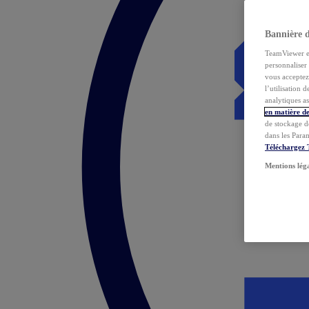
Bannière 
TeamViewer et 
personnaliser 
vous acceptez 
l’utilisation 
analytiques as
en matière de
de stockage d
dans les Para
Téléchargez
Mentions lég