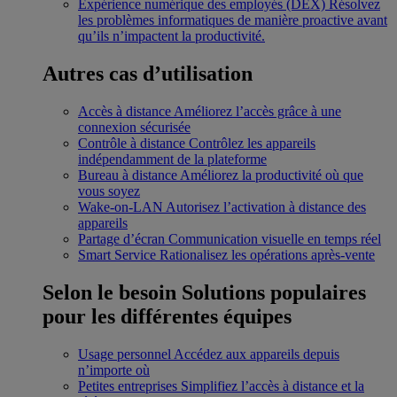
Expérience numérique des employés (DEX)
Résolvez
les problèmes informatiques de manière proactive avant
qu’ils n’impactent la productivité.
Autres cas d’utilisation
Accès à distance
Améliorez l’accès grâce à une
connexion sécurisée
Contrôle à distance
Contrôlez les appareils
indépendamment de la plateforme
Bureau à distance
Améliorez la productivité où que
vous soyez
Wake-on-LAN
Autorisez l’activation à distance des
appareils
Partage d’écran
Communication visuelle en temps réel
Smart Service
Rationalisez les opérations après-vente
Selon le besoin
Solutions populaires
pour les différentes équipes
Usage personnel
Accédez aux appareils depuis
n’importe où
Petites entreprises
Simplifiez l’accès à distance et la