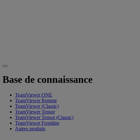
Base de connaissance
TeamViewer ONE
TeamViewer Remote
TeamViewer (Classic)
TeamViewer Tensor
TeamViewer Tensor (Classic)
TeamViewer Frontline
Autres produits