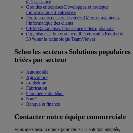
téléassistance
Grandes entreprises
Développez et protégez
l’informatique d’entreprise
Fournisseurs de services gérés
Gérez et maintenez
l’informatique des clients
OEM
Rationalisez l’assistance et les opérations
Organismes à but non lucratif et éducatifs
Remise de
30 % sur la technologie TeamViewer
Selon les secteurs
Solutions populaires
triées par secteur
Automobile
Agriculture
Logistique
Fabrication
Commerce de détail
Santé
Banque et finance
Contacter notre équipe commerciale
Vous avez besoin d’aide pour choisir la solution adaptée,