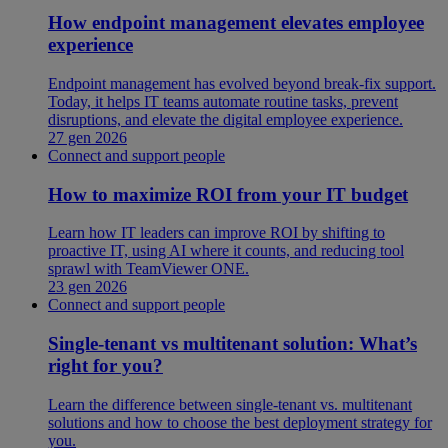
How endpoint management elevates employee
experience
Endpoint management has evolved beyond break-fix support.
Today, it helps IT teams automate routine tasks, prevent
disruptions, and elevate the digital employee experience.
27 gen 2026
Connect and support people
How to maximize ROI from your IT budget
Learn how IT leaders can improve ROI by shifting to
proactive IT, using AI where it counts, and reducing tool
sprawl with TeamViewer ONE.
23 gen 2026
Connect and support people
Single-tenant vs multitenant solution: What’s
right for you?
Learn the difference between single-tenant vs. multitenant
solutions and how to choose the best deployment strategy for
you.