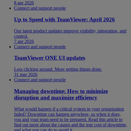
8 apr 2026
Connect and support people
Up to Speed with TeamViewer: April 2026
Our latest product updates improve visibility, integration, and
control.
7 apr 2026
Connect and support people
TeamViewer ONE UI updates
Less clicking around. More getting things done.
31 mar 2026
Connect and support people
Managing downtime: How to minimize
disruption and maximize efficiency
What would happen if a critical system in your organization
failed? Downtime can happen anywhere, so when it does,
you and your team need to be prepared. Read this article to
find out more about the causes and the true cost of downtime,
and what you can do to avoid it.