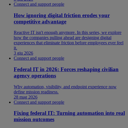
Connect and support people
How ignoring digital friction erodes your
competitive advantage
Reactive IT isn't enough anymore. In this series, we explore
how the companies pulling ahead are designing digital
experiences that eliminate friction before employees ever feel
it.
3 giu 2026
Connect and support people
Federal IT in 2026: Forces reshaping civilian
agency operations
Why automation, visibility, and endpoint experience now
define mission readiness.
28 mag 2026
Connect and support people
Fixing federal IT: Turning automation into real
mission outcomes