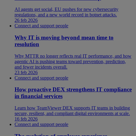
AI agents get social, EU pushes for new cybersecurity
regulations, and a new world record in botnet attacks.
26 feb 2026
Connect and support people
Why IT is moving beyond mean time to
resolution
Why MTTR no longer reflects real IT performance, and how
agentic AI is pushing teams toward prevention, prediction,
and fewer incidents overall.
23 feb 2026
Connect and support people
How proactive DEX strengthens IT compliance
in financial services
Learn how TeamViewer DEX supports IT teams in building
secure, resilient, and compliant digital environments at scale.
16 feb 2026
Connect and support people