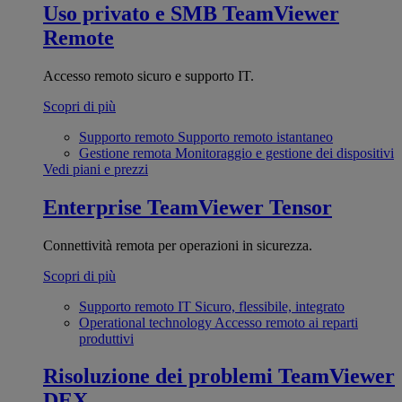
Uso privato e SMB
TeamViewer
Remote
Accesso remoto sicuro e supporto IT.
Scopri di più
Supporto remoto
Supporto remoto istantaneo
Gestione remota
Monitoraggio e gestione dei dispositivi
Vedi piani e prezzi
Enterprise
TeamViewer Tensor
Connettività remota per operazioni in sicurezza.
Scopri di più
Supporto remoto IT
Sicuro, flessibile, integrato
Operational technology
Accesso remoto ai reparti
produttivi
Risoluzione dei problemi
TeamViewer
DEX