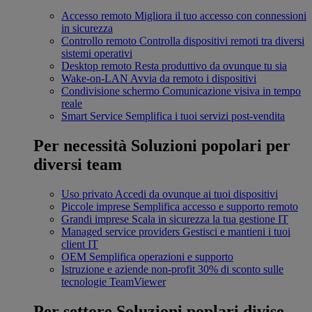
Accesso remoto
Migliora il tuo accesso con connessioni
in sicurezza
Controllo remoto
Controlla dispositivi remoti tra diversi
sistemi operativi
Desktop remoto
Resta produttivo da ovunque tu sia
Wake-on-LAN
Avvia da remoto i dispositivi
Condivisione schermo
Comunicazione visiva in tempo
reale
Smart Service
Semplifica i tuoi servizi post-vendita
Per necessità
Soluzioni popolari per
diversi team
Uso privato
Accedi da ovunque ai tuoi dispositivi
Piccole imprese
Semplifica accesso e supporto remoto
Grandi imprese
Scala in sicurezza la tua gestione IT
Managed service providers
Gestisci e mantieni i tuoi
client IT
OEM
Semplifica operazioni e supporto
Istruzione e aziende non-profit
30% di sconto sulle
tecnologie TeamViewer
Per settore
Soluzioni poplari divise