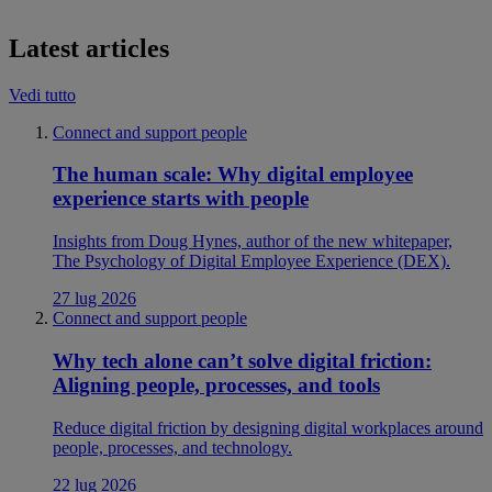
Latest articles
Vedi tutto
Connect and support people
The human scale: Why digital employee
experience starts with people
Insights from Doug Hynes, author of the new whitepaper,
The Psychology of Digital Employee Experience (DEX).
27 lug 2026
Connect and support people
Why tech alone can’t solve digital friction:
Aligning people, processes, and tools
Reduce digital friction by designing digital workplaces around
people, processes, and technology.
22 lug 2026