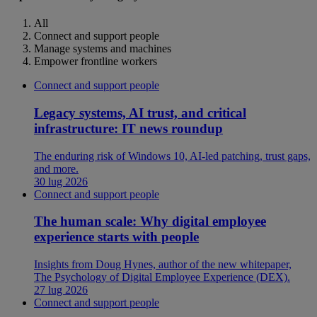
All
Connect and support people
Manage systems and machines
Empower frontline workers
Connect and support people
Legacy systems, AI trust, and critical
infrastructure: IT news roundup
The enduring risk of Windows 10, AI-led patching, trust gaps,
and more.
30 lug 2026
Connect and support people
The human scale: Why digital employee
experience starts with people
Insights from Doug Hynes, author of the new whitepaper,
The Psychology of Digital Employee Experience (DEX).
27 lug 2026
Connect and support people