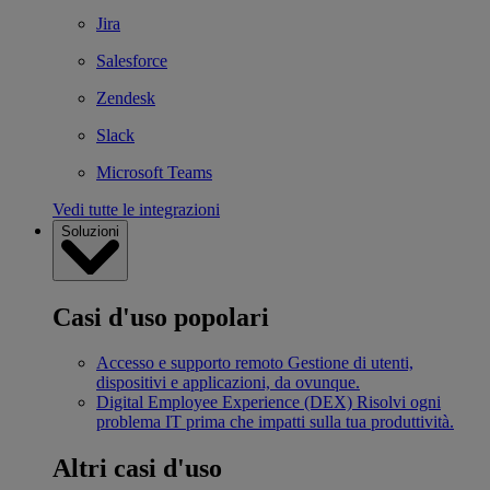
Jira
Salesforce
Zendesk
Slack
Microsoft Teams
Vedi tutte le integrazioni
Soluzioni
Casi d'uso popolari
Accesso e supporto remoto
Gestione di utenti,
dispositivi e applicazioni, da ovunque.
Digital Employee Experience (DEX)
Risolvi ogni
problema IT prima che impatti sulla tua produttività.
Altri casi d'uso