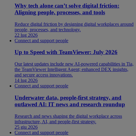
Why tech alone can’t solve digital friction:
Aligning people, processes, and tools
Reduce digital friction by designing digital workplaces around
people, processes, and technology.
22 lug 2026
Connect and support people
Up to Speed with TeamViewer: July 2026
Our latest updates include new AI-powered capabilities in Tia,
the TeamViewer Intelligent Agent; enhanced DEX insights,
and secure access innovations.
14 lug 2026
Connect and support people
Underwater data, people-first strategy, and
outlawed AI: IT news and research roundup
Research and news shaping the digital workplace across
infrastructure, AI, and people-first strategy.
25 giu 2026
Connect and support people