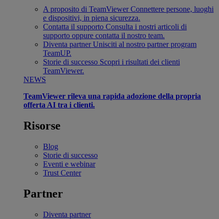
A proposito di TeamViewer
Connettere persone, luoghi
e dispositivi, in piena sicurezza.
Contatta il supporto
Consulta i nostri articoli di
supporto oppure contatta il nostro team.
Diventa partner
Unisciti al nostro partner program
TeamUP.
Storie di successo
Scopri i risultati dei clienti
TeamViewer.
NEWS
TeamViewer rileva una rapida adozione della propria
offerta AI tra i clienti.
Risorse
Blog
Storie di successo
Eventi e webinar
Trust Center
Partner
Diventa partner