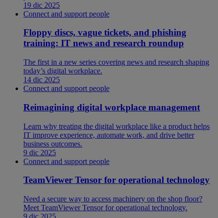
19 dic 2025
Connect and support people
Floppy discs, vague tickets, and phishing
training: IT news and research roundup
The first in a new series covering news and research shaping
today’s digital workplace.
14 dic 2025
Connect and support people
Reimagining digital workplace management
Learn why treating the digital workplace like a product helps
IT improve experience, automate work, and drive better
business outcomes.
9 dic 2025
Connect and support people
TeamViewer Tensor for operational technology
Need a secure way to access machinery on the shop floor?
Meet TeamViewer Tensor for operational technology.
9 dic 2025