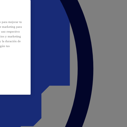
o para mejorar tu
de marketing para
y uso respectivo
cios y marketing
y la duración de
egún tus