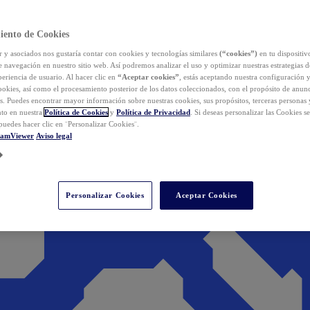
iento de Cookies
y asociados nos gustaría contar con cookies y tecnologías similares
(“cookies”)
en tu dispositiv
e navegación en nuestro sitio web. Así podremos analizar el uso y optimizar nuestras estrategias 
eriencia de usuario. Al hacer clic en
“Aceptar cookies”
, estás aceptando nuestra configuración 
cookies, así como el procesamiento posterior de los datos coleccionados, con el propósito de anun
s. Puedes encontrar mayor información sobre nuestras cookies, sus propósitos, terceras personas 
to en nuestra
Política de Cookies
y
Política de Privacidad
. Si deseas personalizar las Cookies s
puedes hacer clic en ¨Personalizar Cookies¨.
eamViewer
Aviso legal
Personalizar Cookies
Aceptar Cookies