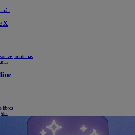
cción
EX
resuelve problemas
arias
line
 libres
giles