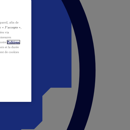
pareil, afin de
ur
« J’accepte »
,
ées via
s mesures
 notre
Politique
iers et la durée
ent de cookies