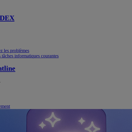
 DEX
vez les problèmes
 tâches informatiques courantes
tline
.
nement