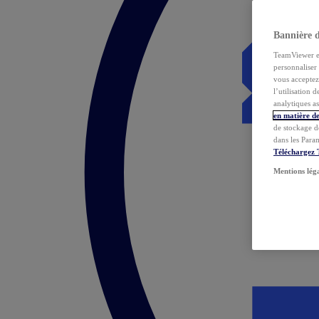
Bannière 
TeamViewer et 
personnaliser 
vous acceptez 
l’utilisation 
analytiques as
en matière de
de stockage d
dans les Para
Téléchargez
Mentions lég