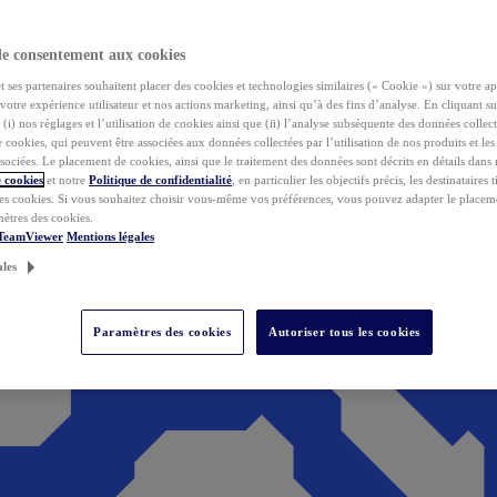
de consentement aux cookies
ses partenaires souhaitent placer des cookies et technologies similaires (« Cookie ») sur votre ap
votre expérience utilisateur et nos actions marketing, ainsi qu’à des fins d’analyse. En cliquant s
(i) nos réglages et l’utilisation de cookies ainsi que (ii) l’analyse subséquente des données collect
de cookies, qui peuvent être associées aux données collectées par l’utilisation de nos produits et le
sociées. Le placement de cookies, ainsi que le traitement des données sont décrits en détails dans
 cookies
et notre
Politique de confidentialité
, en particulier les objectifs précis, les destinataires t
es cookies. Si vous souhaitez choisir vous-même vos préférences, vous pouvez adapter le placem
mètres des cookies.
 TeamViewer
Mentions légales
ales
Paramètres des cookies
Autoriser tous les cookies