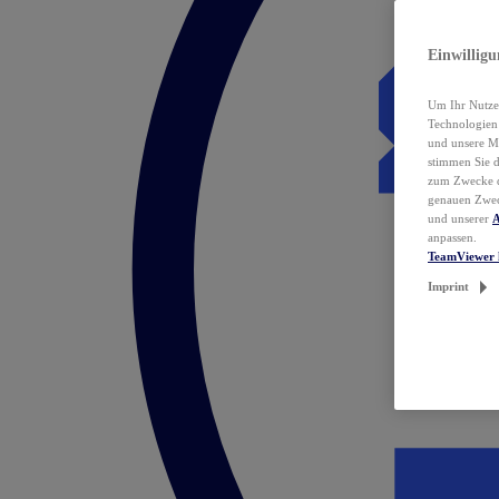
Einwillig
Um Ihr Nutzer
Technologie
und unsere Ma
stimmen Sie 
zum Zwecke de
genauen Zwec
und unserer
A
anpassen.
TeamViewer 
Imprint