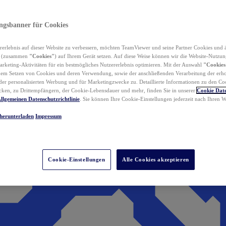
ungsbanner für Cookies
erlebnis auf dieser Website zu verbessern, möchten TeamViewer und seine Partner Cookies und 
n (zusammen
"Cookies"
) auf Ihrem Gerät setzen. Auf diese Weise können wir die Website-Nutzun
rketing-Aktivitäten für ein bestmögliches Nutzererlebnis optimieren. Mit der Auswahl
"Cookies
dem Setzen von Cookies und deren Verwendung, sowie der anschließenden Verarbeitung der erh
r personalisierten Werbung und für Marketingzwecke zu. Detaillierte Informationen zu den Co
ken, zu Drittempfängern, der Cookie-Lebensdauer und mehr, finden Sie in unserer
Cookie Date
llgemeinen Datenschutzrichtlinie
. Sie können Ihre Cookie-Einstellungen jederzeit nach Ihren
herunterladen
Impressum
Cookie-Einstellungen
Alle Cookies akzeptieren