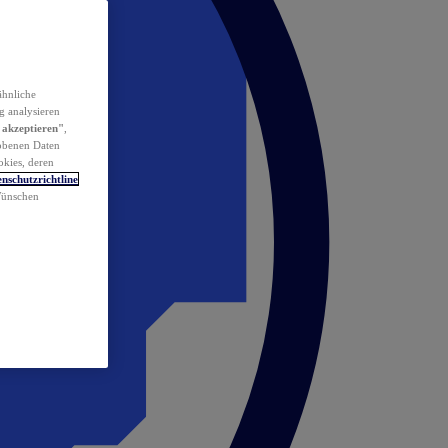
ähnliche
g analysieren
 akzeptieren"
,
obenen Daten
okies, deren
nschutzrichtline
 Wünschen