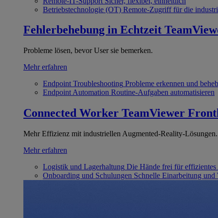
Remote-IT-Support
Sicher, flexibel, einheitlich
Betriebstechnologie (OT)
Remote-Zugriff für die industri
Fehlerbehebung in Echtzeit
TeamView
Probleme lösen, bevor User sie bemerken.
Mehr erfahren
Endpoint Troubleshooting
Probleme erkennen und behe
Endpoint Automation
Routine-Aufgaben automatisieren
Connected Worker
TeamViewer Front
Mehr Effizienz mit industriellen Augmented-Reality-Lösungen.
Mehr erfahren
Logistik und Lagerhaltung
Die Hände frei für effizientes
Onboarding und Schulungen
Schnelle Einarbeitung und