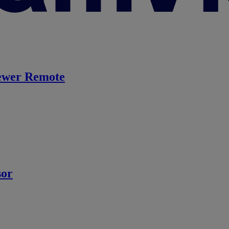
ewer Remote
sor