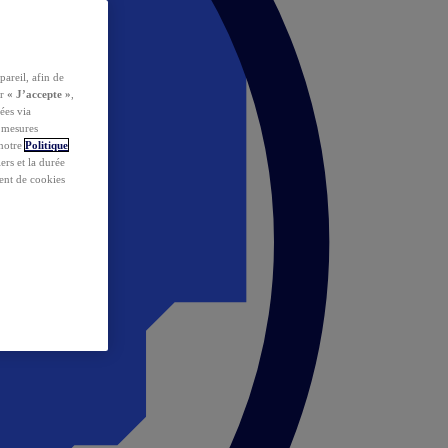
pareil, afin de
ur
« J’accepte »
,
ées via
s mesures
 notre
Politique
iers et la durée
ent de cookies