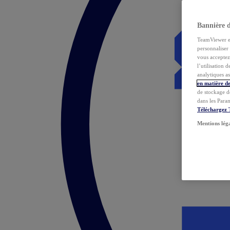
Bannière 
TeamViewer et 
personnaliser 
vous acceptez 
l’utilisation 
analytiques as
en matière de
de stockage d
dans les Para
Téléchargez
Mentions lég