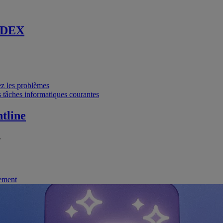
 DEX
vez les problèmes
 tâches informatiques courantes
tline
.
nement