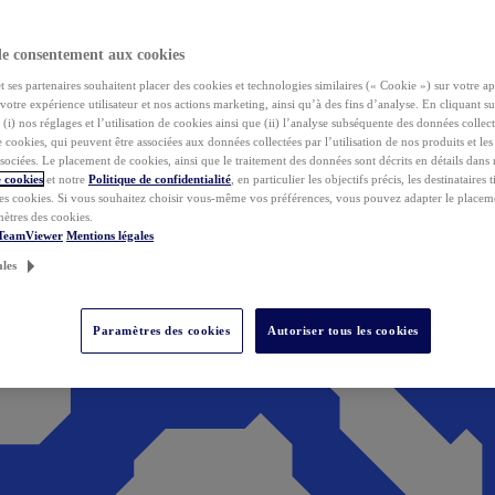
de consentement aux cookies
ses partenaires souhaitent placer des cookies et technologies similaires (« Cookie ») sur votre ap
votre expérience utilisateur et nos actions marketing, ainsi qu’à des fins d’analyse. En cliquant s
(i) nos réglages et l’utilisation de cookies ainsi que (ii) l’analyse subséquente des données collect
de cookies, qui peuvent être associées aux données collectées par l’utilisation de nos produits et le
sociées. Le placement de cookies, ainsi que le traitement des données sont décrits en détails dans
 cookies
et notre
Politique de confidentialité
, en particulier les objectifs précis, les destinataires t
es cookies. Si vous souhaitez choisir vous-même vos préférences, vous pouvez adapter le placem
mètres des cookies.
 TeamViewer
Mentions légales
ales
Paramètres des cookies
Autoriser tous les cookies