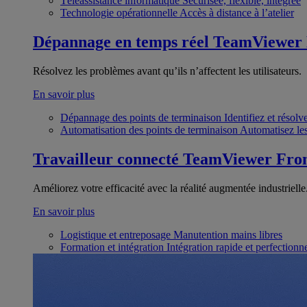
Téléassistance informatique
Sécurisée, flexible, intégrée
Technologie opérationnelle
Accès à distance à l’atelier
Dépannage en temps réel
TeamViewer
Résolvez les problèmes avant qu’ils n’affectent les utilisateurs.
En savoir plus
Dépannage des points de terminaison
Identifiez et résol
Automatisation des points de terminaison
Automatisez les
Travailleur connecté
TeamViewer Fron
Améliorez votre efficacité avec la réalité augmentée industrielle
En savoir plus
Logistique et entreposage
Manutention mains libres
Formation et intégration
Intégration rapide et perfection