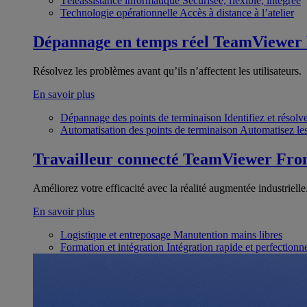
Téléassistance informatique
Sécurisée, flexible, intégrée
Technologie opérationnelle
Accès à distance à l’atelier
Dépannage en temps réel
TeamViewer
Résolvez les problèmes avant qu’ils n’affectent les utilisateurs.
En savoir plus
Dépannage des points de terminaison
Identifiez et résol
Automatisation des points de terminaison
Automatisez les
Travailleur connecté
TeamViewer Fron
Améliorez votre efficacité avec la réalité augmentée industrielle
En savoir plus
Logistique et entreposage
Manutention mains libres
Formation et intégration
Intégration rapide et perfection