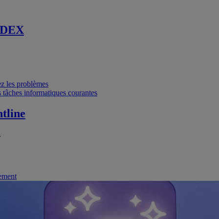
 DEX
vez les problèmes
 tâches informatiques courantes
tline
.
nement