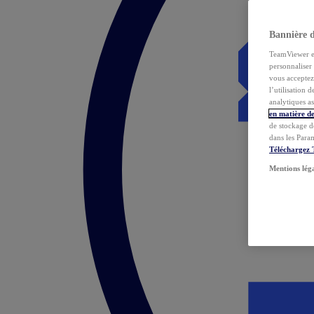
Bannière 
TeamViewer et 
personnaliser 
vous acceptez 
l’utilisation 
analytiques as
en matière de
de stockage d
dans les Para
Téléchargez
Mentions lég