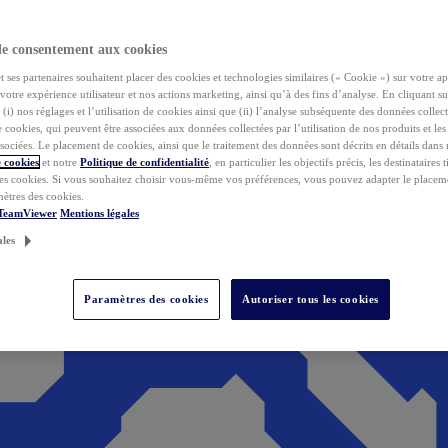
de consentement aux cookies
ses partenaires souhaitent placer des cookies et technologies similaires (« Cookie ») sur votre ap
votre expérience utilisateur et nos actions marketing, ainsi qu’à des fins d’analyse. En cliquant s
(i) nos réglages et l’utilisation de cookies ainsi que (ii) l’analyse subséquente des données collect
de cookies, qui peuvent être associées aux données collectées par l’utilisation de nos produits et le
sociées. Le placement de cookies, ainsi que le traitement des données sont décrits en détails dans
 cookies
et notre
Politique de confidentialité
, en particulier les objectifs précis, les destinataires t
es cookies. Si vous souhaitez choisir vous-même vos préférences, vous pouvez adapter le placem
mètres des cookies.
 TeamViewer
Mentions légales
ales
Paramètres des cookies
Autoriser tous les cookies