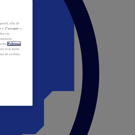
pareil, afin de
ur
« J’accepte »
,
ées via
s mesures
 notre
Politique
iers et la durée
ent de cookies