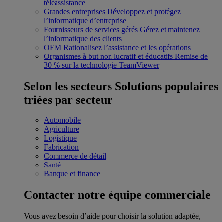
téléassistance
Grandes entreprises
Développez et protégez
l’informatique d’entreprise
Fournisseurs de services gérés
Gérez et maintenez
l’informatique des clients
OEM
Rationalisez l’assistance et les opérations
Organismes à but non lucratif et éducatifs
Remise de
30 % sur la technologie TeamViewer
Selon les secteurs
Solutions populaires
triées par secteur
Automobile
Agriculture
Logistique
Fabrication
Commerce de détail
Santé
Banque et finance
Contacter notre équipe commerciale
Vous avez besoin d’aide pour choisir la solution adaptée,