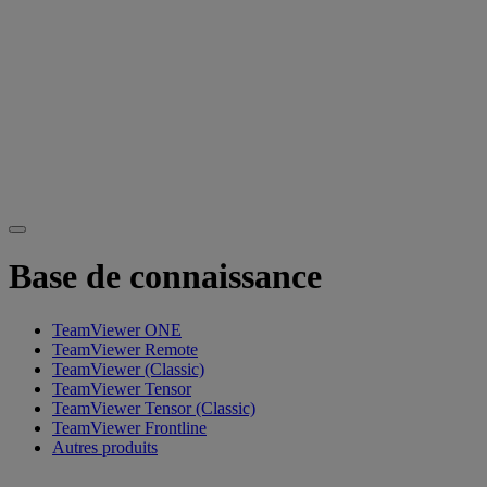
Base de connaissance
TeamViewer ONE
TeamViewer Remote
TeamViewer (Classic)
TeamViewer Tensor
TeamViewer Tensor (Classic)
TeamViewer Frontline
Autres produits