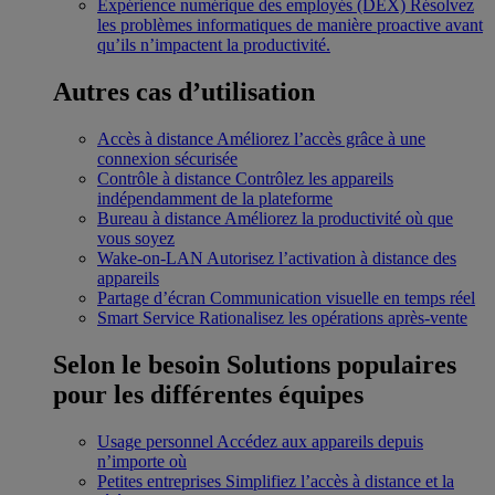
Expérience numérique des employés (DEX)
Résolvez
les problèmes informatiques de manière proactive avant
qu’ils n’impactent la productivité.
Autres cas d’utilisation
Accès à distance
Améliorez l’accès grâce à une
connexion sécurisée
Contrôle à distance
Contrôlez les appareils
indépendamment de la plateforme
Bureau à distance
Améliorez la productivité où que
vous soyez
Wake-on-LAN
Autorisez l’activation à distance des
appareils
Partage d’écran
Communication visuelle en temps réel
Smart Service
Rationalisez les opérations après-vente
Selon le besoin
Solutions populaires
pour les différentes équipes
Usage personnel
Accédez aux appareils depuis
n’importe où
Petites entreprises
Simplifiez l’accès à distance et la