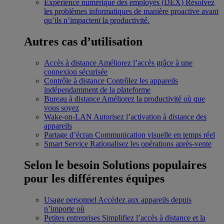
Expérience numérique des employés (DEX)
Résolvez
les problèmes informatiques de manière proactive avant
qu’ils n’impactent la productivité.
Autres cas d’utilisation
Accès à distance
Améliorez l’accès grâce à une
connexion sécurisée
Contrôle à distance
Contrôlez les appareils
indépendamment de la plateforme
Bureau à distance
Améliorez la productivité où que
vous soyez
Wake-on-LAN
Autorisez l’activation à distance des
appareils
Partage d’écran
Communication visuelle en temps réel
Smart Service
Rationalisez les opérations après-vente
Selon le besoin
Solutions populaires
pour les différentes équipes
Usage personnel
Accédez aux appareils depuis
n’importe où
Petites entreprises
Simplifiez l’accès à distance et la