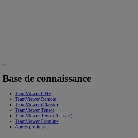
Base de connaissance
TeamViewer ONE
TeamViewer Remote
TeamViewer (Classic)
TeamViewer Tensor
TeamViewer Tensor (Classic)
TeamViewer Frontline
Autres produits