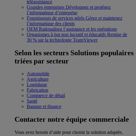
téléassistance
Grandes entreprises
Développez et protégez
l’informatique d’entreprise
Fournisseurs de services gérés
Gérez et maintenez
l’informatique des clients
OEM
Rationalisez l’assistance et les opérations
Organismes à but non lucratif et éducatifs
Remise de
30 % sur la technologie TeamViewer
Selon les secteurs
Solutions populaires
triées par secteur
Automobile
Agriculture
Logistique
Fabrication
Commerce de détail
Santé
Banque et finance
Contacter notre équipe commerciale
Vous avez besoin d’aide pour choisir la solution adaptée,