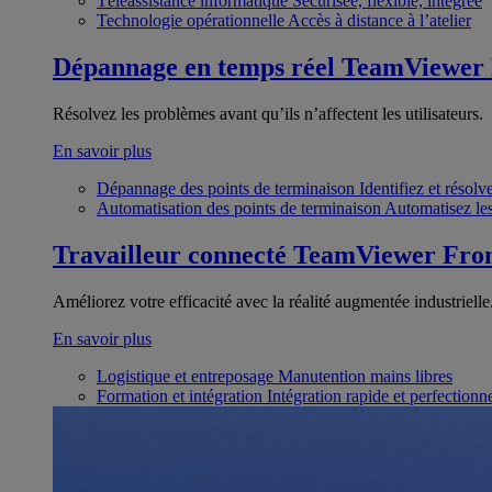
Téléassistance informatique
Sécurisée, flexible, intégrée
Technologie opérationnelle
Accès à distance à l’atelier
Dépannage en temps réel
TeamViewer
Résolvez les problèmes avant qu’ils n’affectent les utilisateurs.
En savoir plus
Dépannage des points de terminaison
Identifiez et résol
Automatisation des points de terminaison
Automatisez les
Travailleur connecté
TeamViewer Fron
Améliorez votre efficacité avec la réalité augmentée industrielle
En savoir plus
Logistique et entreposage
Manutention mains libres
Formation et intégration
Intégration rapide et perfection