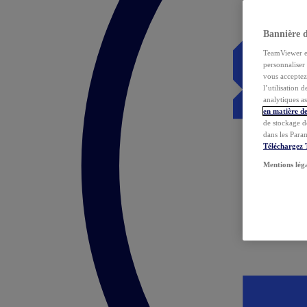
Bannière 
TeamViewer et 
personnaliser 
vous acceptez 
l’utilisation 
analytiques as
en matière de
de stockage d
dans les Para
Téléchargez
Mentions lég