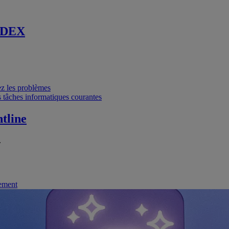
 DEX
vez les problèmes
 tâches informatiques courantes
tline
.
nement