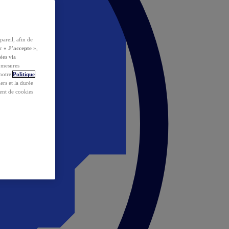
pareil, afin de
ur
« J’accepte »
,
ées via
s mesures
 notre
Politique
iers et la durée
ent de cookies