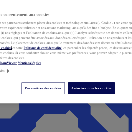
de consentement aux cookies
ses partenaires souhaitent placer des cookies et technologies similaires (« Cookie ») sur votre ap
votre expérience utilisateur et nos actions marketing, ainsi qu’à des fins d’analyse. En cliquant s
(i) nos réglages et l’utilisation de cookies ainsi que (ii) l’analyse subséquente des données collect
de cookies, qui peuvent être associées aux données collectées par l’utilisation de nos produits et le
sociées. Le placement de cookies, ainsi que le traitement des données sont décrits en détails dans
 cookies
et notre
Politique de confidentialité
, en particulier les objectifs précis, les destinataires t
es cookies. Si vous souhaitez choisir vous-même vos préférences, vous pouvez adapter le placem
mètres des cookies.
 TeamViewer
Mentions légales
ales
Paramètres des cookies
Autoriser tous les cookies