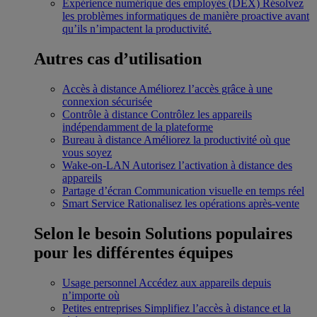
Expérience numérique des employés (DEX)
Résolvez
les problèmes informatiques de manière proactive avant
qu’ils n’impactent la productivité.
Autres cas d’utilisation
Accès à distance
Améliorez l’accès grâce à une
connexion sécurisée
Contrôle à distance
Contrôlez les appareils
indépendamment de la plateforme
Bureau à distance
Améliorez la productivité où que
vous soyez
Wake-on-LAN
Autorisez l’activation à distance des
appareils
Partage d’écran
Communication visuelle en temps réel
Smart Service
Rationalisez les opérations après-vente
Selon le besoin
Solutions populaires
pour les différentes équipes
Usage personnel
Accédez aux appareils depuis
n’importe où
Petites entreprises
Simplifiez l’accès à distance et la