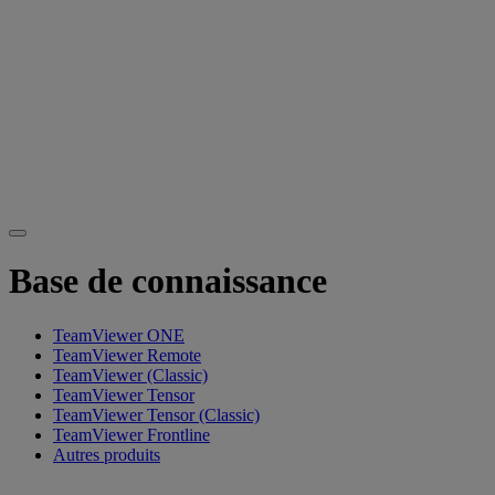
Base de connaissance
TeamViewer ONE
TeamViewer Remote
TeamViewer (Classic)
TeamViewer Tensor
TeamViewer Tensor (Classic)
TeamViewer Frontline
Autres produits