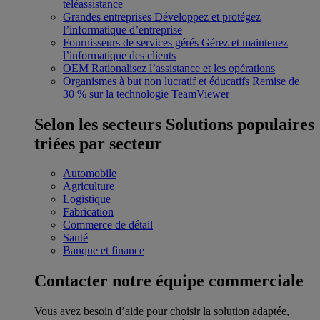
téléassistance
Grandes entreprises
Développez et protégez
l’informatique d’entreprise
Fournisseurs de services gérés
Gérez et maintenez
l’informatique des clients
OEM
Rationalisez l’assistance et les opérations
Organismes à but non lucratif et éducatifs
Remise de
30 % sur la technologie TeamViewer
Selon les secteurs
Solutions populaires
triées par secteur
Automobile
Agriculture
Logistique
Fabrication
Commerce de détail
Santé
Banque et finance
Contacter notre équipe commerciale
Vous avez besoin d’aide pour choisir la solution adaptée,