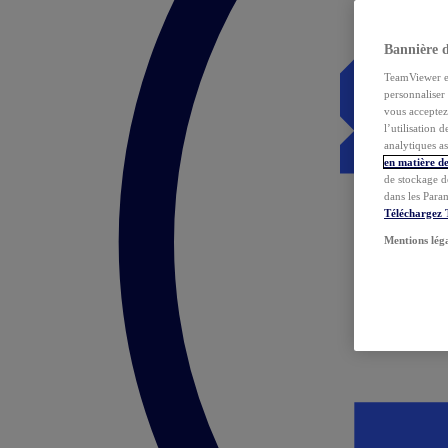
Bannière 
TeamViewer et 
personnaliser 
vous acceptez 
l’utilisation 
analytiques as
en matière de
de stockage d
dans les Para
Téléchargez
Mentions lég