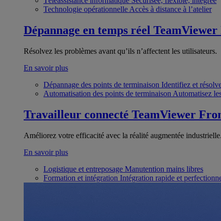
Téléassistance informatique
Sécurisée, flexible, intégrée
Technologie opérationnelle
Accès à distance à l’atelier
Dépannage en temps réel
TeamViewer
Résolvez les problèmes avant qu’ils n’affectent les utilisateurs.
En savoir plus
Dépannage des points de terminaison
Identifiez et résol
Automatisation des points de terminaison
Automatisez les
Travailleur connecté
TeamViewer Fron
Améliorez votre efficacité avec la réalité augmentée industrielle
En savoir plus
Logistique et entreposage
Manutention mains libres
Formation et intégration
Intégration rapide et perfection