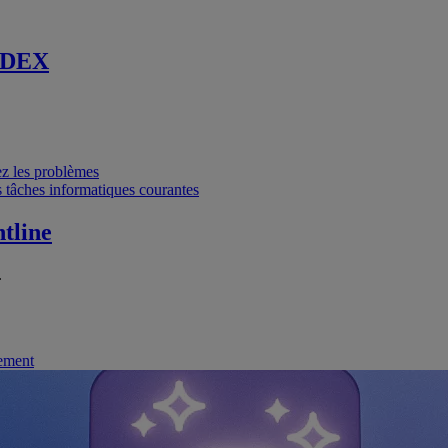
 DEX
vez les problèmes
 tâches informatiques courantes
tline
.
nement