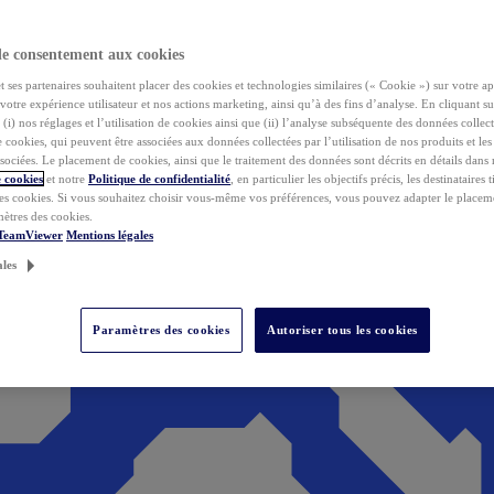
de consentement aux cookies
ses partenaires souhaitent placer des cookies et technologies similaires (« Cookie ») sur votre ap
votre expérience utilisateur et nos actions marketing, ainsi qu’à des fins d’analyse. En cliquant s
(i) nos réglages et l’utilisation de cookies ainsi que (ii) l’analyse subséquente des données collect
de cookies, qui peuvent être associées aux données collectées par l’utilisation de nos produits et le
sociées. Le placement de cookies, ainsi que le traitement des données sont décrits en détails dans
 cookies
et notre
Politique de confidentialité
, en particulier les objectifs précis, les destinataires t
es cookies. Si vous souhaitez choisir vous-même vos préférences, vous pouvez adapter le placem
mètres des cookies.
 TeamViewer
Mentions légales
ales
Paramètres des cookies
Autoriser tous les cookies