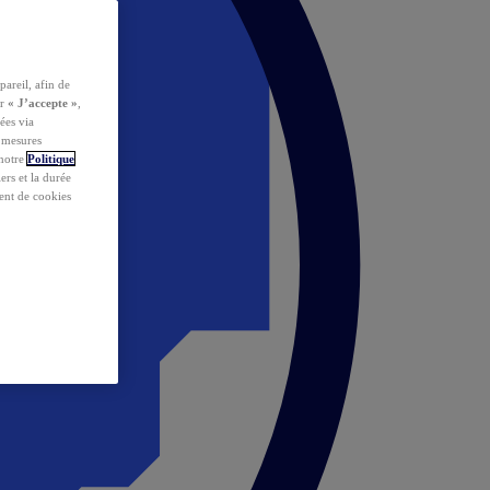
pareil, afin de
ur
« J’accepte »
,
ées via
s mesures
 notre
Politique
iers et la durée
ent de cookies