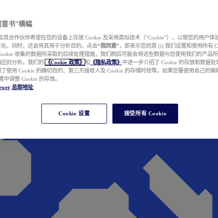
e 同意书”横幅
wer 及其合作伙伴希望在您的设备上存放 Cookie 及采用类似技术（“Cookie”），以使您的用
性化，同时，还会将其用于分析目的。点击
“我同意”
，即表示您同意 (i) 我们设置和使用所有 Cook
Cookie 收集的数据所采取的后续处理措施，我们稍后可能会将这些数据与您使用我们的产品
相应的分析。我们的
《Cookie 政策》
和
《隐私政策》
中进一步介绍了 Cookie 的存放和数据
了使用 Cookie 的确切目的、第三方接收人及 Cookie 的存储时效等。如果您要使用自己的
 设置中调整 Cookie 的存放。
ewer
总部地址
Cookie 设置
接受所有 Cookie