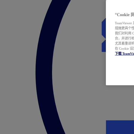
“Cooki
TeamVie
措施更具个
我们对利用 
合，并进行
尤其着重说明
在 Cookie
下载 TeamVi