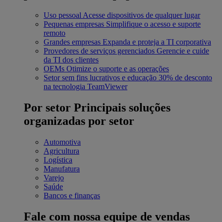
Uso pessoal
Acesse dispositivos de qualquer lugar
Pequenas empresas
Simplifique o acesso e suporte
remoto
Grandes empresas
Expanda e proteja a TI corporativa
Provedores de serviços gerenciados
Gerencie e cuide
da TI dos clientes
OEMs
Otimize o suporte e as operações
Setor sem fins lucrativos e educação
30% de desconto
na tecnologia TeamViewer
Por setor
Principais soluções
organizadas por setor
Automotiva
Agricultura
Logística
Manufatura
Varejo
Saúde
Bancos e finanças
Fale com nossa equipe de vendas