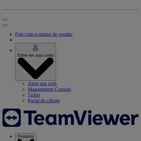
Fale com a equipe de vendas
Entre em sua conta
Abrir app web
Management Console
Ticket
Portal do cliente
Produtos