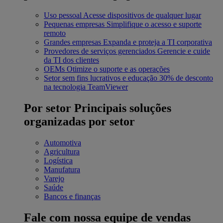
Uso pessoal
Acesse dispositivos de qualquer lugar
Pequenas empresas
Simplifique o acesso e suporte
remoto
Grandes empresas
Expanda e proteja a TI corporativa
Provedores de serviços gerenciados
Gerencie e cuide
da TI dos clientes
OEMs
Otimize o suporte e as operações
Setor sem fins lucrativos e educação
30% de desconto
na tecnologia TeamViewer
Por setor
Principais soluções
organizadas por setor
Automotiva
Agricultura
Logística
Manufatura
Varejo
Saúde
Bancos e finanças
Fale com nossa equipe de vendas