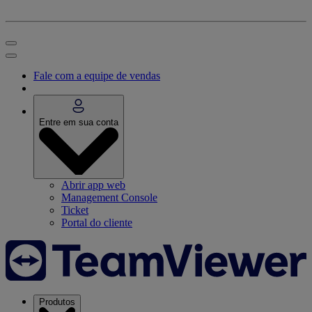
Fale com a equipe de vendas
Entre em sua conta
Abrir app web
Management Console
Ticket
Portal do cliente
Produtos