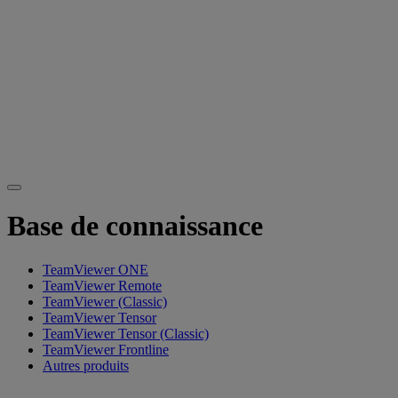
Base de connaissance
TeamViewer ONE
TeamViewer Remote
TeamViewer (Classic)
TeamViewer Tensor
TeamViewer Tensor (Classic)
TeamViewer Frontline
Autres produits