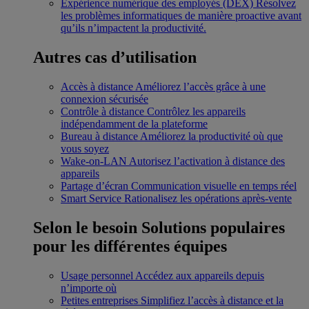
Expérience numérique des employés (DEX)
Résolvez
les problèmes informatiques de manière proactive avant
qu’ils n’impactent la productivité.
Autres cas d’utilisation
Accès à distance
Améliorez l’accès grâce à une
connexion sécurisée
Contrôle à distance
Contrôlez les appareils
indépendamment de la plateforme
Bureau à distance
Améliorez la productivité où que
vous soyez
Wake-on-LAN
Autorisez l’activation à distance des
appareils
Partage d’écran
Communication visuelle en temps réel
Smart Service
Rationalisez les opérations après-vente
Selon le besoin
Solutions populaires
pour les différentes équipes
Usage personnel
Accédez aux appareils depuis
n’importe où
Petites entreprises
Simplifiez l’accès à distance et la