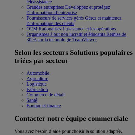
téléassistance
Grandes entreprises
Développez et protégez
l’informatique d’entreprise
Fournisseurs de services gérés
Gérez et maintenez
l’informatique des clients
OEM
Rationalisez l’assistance et les opérations
Organismes à but non lucratif et éducatifs
Remise de
30 % sur la technologie TeamViewer
Selon les secteurs
Solutions populaires
triées par secteur
Automobile
Agriculture
Logistique
Fabrication
Commerce de détail
Santé
Banque et finance
Contacter notre équipe commerciale
Vous avez besoin d’aide pour choisir la solution adaptée,