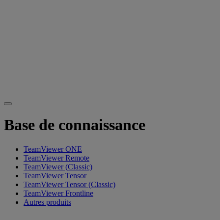
Base de connaissance
TeamViewer ONE
TeamViewer Remote
TeamViewer (Classic)
TeamViewer Tensor
TeamViewer Tensor (Classic)
TeamViewer Frontline
Autres produits