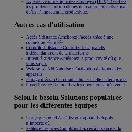
Expérience numérique des employés (DEX)
Résolvez
les problèmes informatiques de manière proactive avant
qu’ils n’impactent la productivité.
Autres cas d’utilisation
Accès à distance
Améliorez l’accès grâce à une
connexion sécurisée
Contrôle à distance
Contrôlez les appareils
indépendamment de la plateforme
Bureau à distance
Améliorez la productivité où que
vous soyez
Wake-on-LAN
Autorisez l’activation à distance des
appareils
Partage d’écran
Communication visuelle en temps réel
Smart Service
Rationalisez les opérations après-vente
Selon le besoin
Solutions populaires
pour les différentes équipes
Usage personnel
Accédez aux appareils depuis
n’importe où
Petites entreprises
Simplifiez l’accès à distance et la