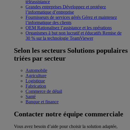
téléassistance
Grandes entreprises
Développez et protégez
l’informatique d’entreprise
Fournisseurs de services gérés
Gérez et maintenez
l’informatique des clients
OEM
Rationalisez l’assistance et les opérations
Organismes à but non lucratif et éducatifs
Remise de
30 % sur la technologie TeamViewer
Selon les secteurs
Solutions populaires
triées par secteur
Automobile
Agriculture
Logistique
Fabrication
Commerce de détail
Santé
Banque et finance
Contacter notre équipe commerciale
Vous avez besoin d’aide pour choisir la solution adaptée,