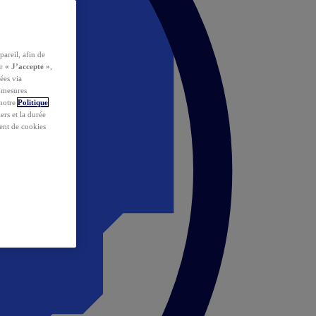
pareil, afin de
ur
« J’accepte »
,
ées via
s mesures
 notre
Politique
iers et la durée
ent de cookies