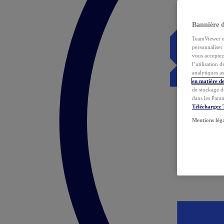
Bannière 
TeamViewer et 
personnaliser 
vous acceptez 
l’utilisation 
analytiques as
en matière de
de stockage d
dans les Para
Téléchargez
Mentions lég