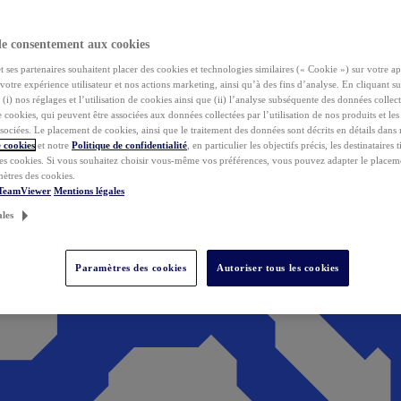
de consentement aux cookies
ses partenaires souhaitent placer des cookies et technologies similaires (« Cookie ») sur votre ap
votre expérience utilisateur et nos actions marketing, ainsi qu’à des fins d’analyse. En cliquant s
(i) nos réglages et l’utilisation de cookies ainsi que (ii) l’analyse subséquente des données collect
de cookies, qui peuvent être associées aux données collectées par l’utilisation de nos produits et le
sociées. Le placement de cookies, ainsi que le traitement des données sont décrits en détails dans
 cookies
et notre
Politique de confidentialité
, en particulier les objectifs précis, les destinataires t
es cookies. Si vous souhaitez choisir vous-même vos préférences, vous pouvez adapter le placem
mètres des cookies.
 TeamViewer
Mentions légales
ales
Paramètres des cookies
Autoriser tous les cookies