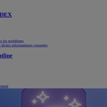
 DEX
vez les problèmes
 tâches informatiques courantes
tline
.
nement