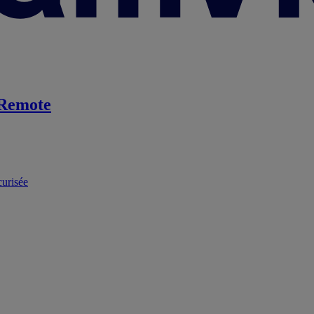
Remote
curisée