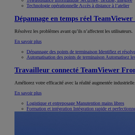
Téléassistance informatique
Sécurisée, flexible, intégrée
Technologie opérationnelle
Accès à distance à l’atelier
Dépannage en temps réel
TeamViewer
Résolvez les problèmes avant qu’ils n’affectent les utilisateurs.
En savoir plus
Dépannage des points de terminaison
Identifiez et résol
Automatisation des points de terminaison
Automatisez les
Travailleur connecté
TeamViewer Fron
Améliorez votre efficacité avec la réalité augmentée industrielle
En savoir plus
Logistique et entreposage
Manutention mains libres
Formation et intégration
Intégration rapide et perfection