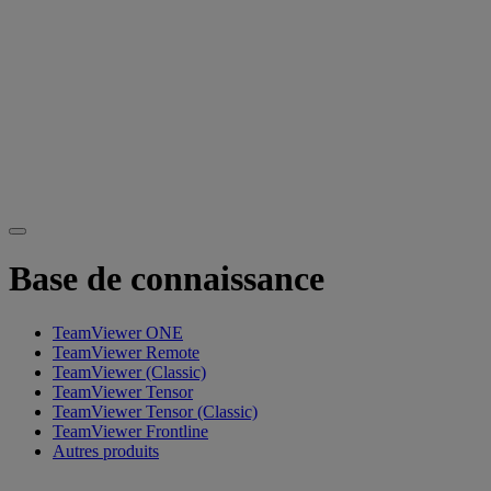
Base de connaissance
TeamViewer ONE
TeamViewer Remote
TeamViewer (Classic)
TeamViewer Tensor
TeamViewer Tensor (Classic)
TeamViewer Frontline
Autres produits