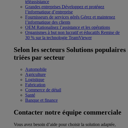
téléassistance
Grandes entreprises
Développez et protégez
l’informatique d’entreprise
Fournisseurs de services gérés
Gérez et maintenez
l’informatique des clients
OEM
Rationalisez l’assistance et les opérations
Organismes à but non lucratif et éducatifs
Remise de
30 % sur la technologie TeamViewer
Selon les secteurs
Solutions populaires
triées par secteur
Automobile
Agriculture
Logistique
Fabrication
Commerce de détail
Santé
Banque et finance
Contacter notre équipe commerciale
Vous avez besoin d’aide pour choisir la solution adaptée,