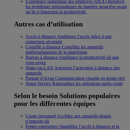
Expérience numérique des employés (DEX)
Résolvez
les problèmes informatiques de manière proactive avant
qu’ils n’impactent la productivité.
Autres cas d’utilisation
Accès à distance
Améliorez l’accès grâce à une
connexion sécurisée
Contrôle à distance
Contrôlez les appareils
indépendamment de la plateforme
Bureau à distance
Améliorez la productivité où que
vous soyez
Wake-on-LAN
Autorisez l’activation à distance des
appareils
Partage d’écran
Communication visuelle en temps réel
Smart Service
Rationalisez les opérations après-vente
Selon le besoin
Solutions populaires
pour les différentes équipes
Usage personnel
Accédez aux appareils depuis
n’importe où
Petites entreprises
Simplifiez l’accès à distance et la