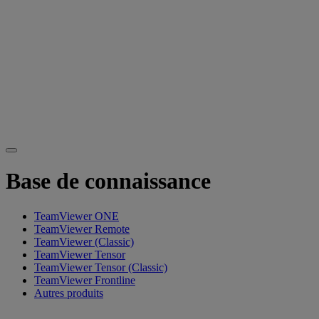
Base de connaissance
TeamViewer ONE
TeamViewer Remote
TeamViewer (Classic)
TeamViewer Tensor
TeamViewer Tensor (Classic)
TeamViewer Frontline
Autres produits