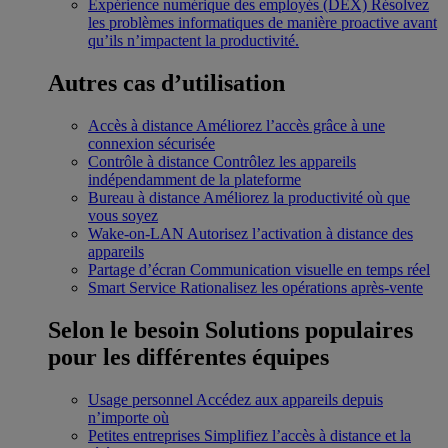
Expérience numérique des employés (DEX)
Résolvez
les problèmes informatiques de manière proactive avant
qu’ils n’impactent la productivité.
Autres cas d’utilisation
Accès à distance
Améliorez l’accès grâce à une
connexion sécurisée
Contrôle à distance
Contrôlez les appareils
indépendamment de la plateforme
Bureau à distance
Améliorez la productivité où que
vous soyez
Wake-on-LAN
Autorisez l’activation à distance des
appareils
Partage d’écran
Communication visuelle en temps réel
Smart Service
Rationalisez les opérations après-vente
Selon le besoin
Solutions populaires
pour les différentes équipes
Usage personnel
Accédez aux appareils depuis
n’importe où
Petites entreprises
Simplifiez l’accès à distance et la