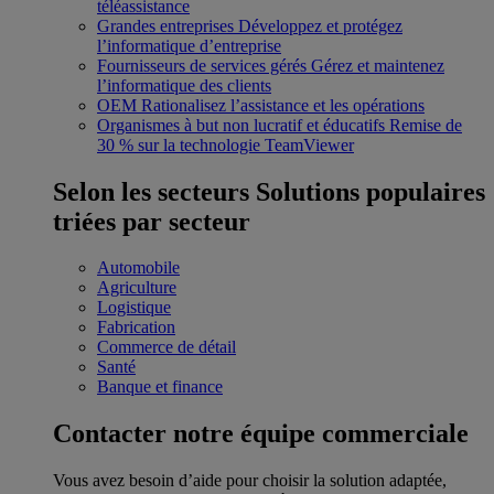
téléassistance
Grandes entreprises
Développez et protégez
l’informatique d’entreprise
Fournisseurs de services gérés
Gérez et maintenez
l’informatique des clients
OEM
Rationalisez l’assistance et les opérations
Organismes à but non lucratif et éducatifs
Remise de
30 % sur la technologie TeamViewer
Selon les secteurs
Solutions populaires
triées par secteur
Automobile
Agriculture
Logistique
Fabrication
Commerce de détail
Santé
Banque et finance
Contacter notre équipe commerciale
Vous avez besoin d’aide pour choisir la solution adaptée,