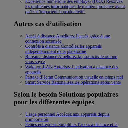
Expérience numérique des employés (DEX)
Résolvez
les problèmes informatiques de manière proactive avant
qu’ils n’impactent la productivité.
Autres cas d’utilisation
Accès à distance
Améliorez l’accès grâce à une
connexion sécurisée
Contrôle à distance
Contrôlez les appareils
indépendamment de la plateforme
Bureau à distance
Améliorez la productivité où que
vous soyez
Wake-on-LAN
Autorisez l’activation à distance des
appareils
Partage d’écran
Communication visuelle en temps réel
Smart Service
Rationalisez les opérations après-vente
Selon le besoin
Solutions populaires
pour les différentes équipes
Usage personnel
Accédez aux appareils depuis
n’importe où
Petites entreprises
Simplifiez l’accès à distance et la