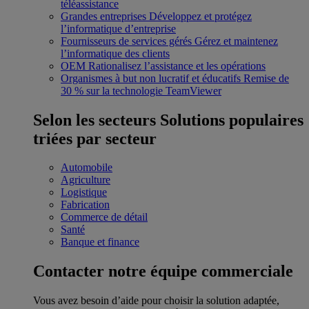
téléassistance
Grandes entreprises
Développez et protégez
l’informatique d’entreprise
Fournisseurs de services gérés
Gérez et maintenez
l’informatique des clients
OEM
Rationalisez l’assistance et les opérations
Organismes à but non lucratif et éducatifs
Remise de
30 % sur la technologie TeamViewer
Selon les secteurs
Solutions populaires
triées par secteur
Automobile
Agriculture
Logistique
Fabrication
Commerce de détail
Santé
Banque et finance
Contacter notre équipe commerciale
Vous avez besoin d’aide pour choisir la solution adaptée,