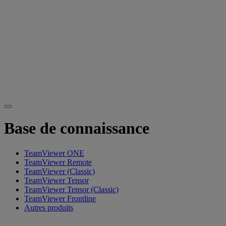
Base de connaissance
TeamViewer ONE
TeamViewer Remote
TeamViewer (Classic)
TeamViewer Tensor
TeamViewer Tensor (Classic)
TeamViewer Frontline
Autres produits