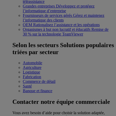
téléassistance
Grandes entreprises
Développez et protégez
l’informatique d’entreprise
Fournisseurs de services gérés
Gérez et maintenez
l’informatique des clients
OEM
Rationalisez l’assistance et les opérations
Organismes à but non lucratif et éducatifs
Remise de
30 % sur la technologie TeamViewer
Selon les secteurs
Solutions populaires
triées par secteur
Automobile
Agriculture
Logistique
Fabrication
Commerce de détail
Santé
Banque et finance
Contacter notre équipe commerciale
Vous avez besoin d’aide pour choisir la solution adaptée,