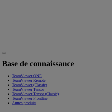
Base de connaissance
TeamViewer ONE
TeamViewer Remote
TeamViewer (Classic)
TeamViewer Tensor
TeamViewer Tensor (Classic)
TeamViewer Frontline
Autres produits