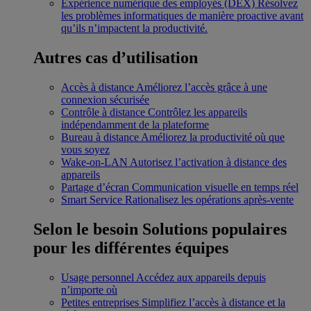
Expérience numérique des employés (DEX)
Résolvez
les problèmes informatiques de manière proactive avant
qu’ils n’impactent la productivité.
Autres cas d’utilisation
Accès à distance
Améliorez l’accès grâce à une
connexion sécurisée
Contrôle à distance
Contrôlez les appareils
indépendamment de la plateforme
Bureau à distance
Améliorez la productivité où que
vous soyez
Wake-on-LAN
Autorisez l’activation à distance des
appareils
Partage d’écran
Communication visuelle en temps réel
Smart Service
Rationalisez les opérations après-vente
Selon le besoin
Solutions populaires
pour les différentes équipes
Usage personnel
Accédez aux appareils depuis
n’importe où
Petites entreprises
Simplifiez l’accès à distance et la