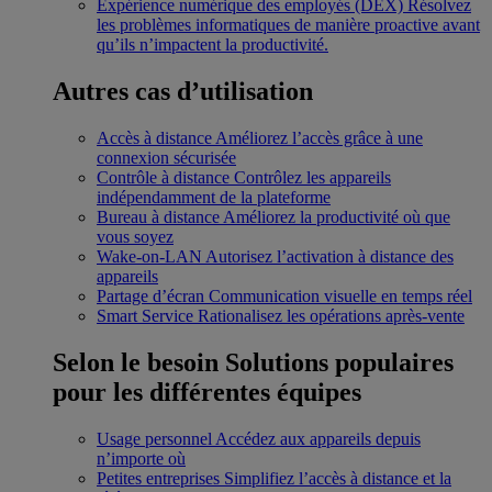
Expérience numérique des employés (DEX)
Résolvez
les problèmes informatiques de manière proactive avant
qu’ils n’impactent la productivité.
Autres cas d’utilisation
Accès à distance
Améliorez l’accès grâce à une
connexion sécurisée
Contrôle à distance
Contrôlez les appareils
indépendamment de la plateforme
Bureau à distance
Améliorez la productivité où que
vous soyez
Wake-on-LAN
Autorisez l’activation à distance des
appareils
Partage d’écran
Communication visuelle en temps réel
Smart Service
Rationalisez les opérations après-vente
Selon le besoin
Solutions populaires
pour les différentes équipes
Usage personnel
Accédez aux appareils depuis
n’importe où
Petites entreprises
Simplifiez l’accès à distance et la