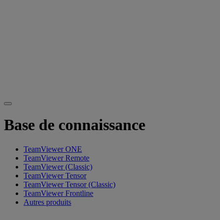
Base de connaissance
TeamViewer ONE
TeamViewer Remote
TeamViewer (Classic)
TeamViewer Tensor
TeamViewer Tensor (Classic)
TeamViewer Frontline
Autres produits