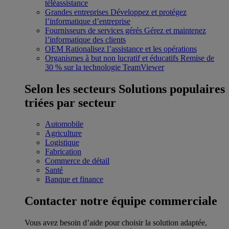
téléassistance
Grandes entreprises
Développez et protégez
l’informatique d’entreprise
Fournisseurs de services gérés
Gérez et maintenez
l’informatique des clients
OEM
Rationalisez l’assistance et les opérations
Organismes à but non lucratif et éducatifs
Remise de
30 % sur la technologie TeamViewer
Selon les secteurs
Solutions populaires
triées par secteur
Automobile
Agriculture
Logistique
Fabrication
Commerce de détail
Santé
Banque et finance
Contacter notre équipe commerciale
Vous avez besoin d’aide pour choisir la solution adaptée,