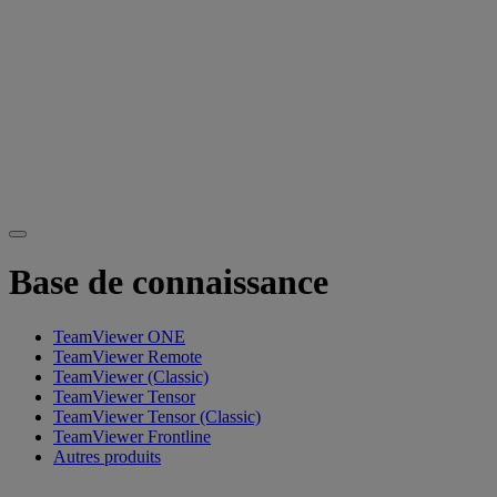
Base de connaissance
TeamViewer ONE
TeamViewer Remote
TeamViewer (Classic)
TeamViewer Tensor
TeamViewer Tensor (Classic)
TeamViewer Frontline
Autres produits