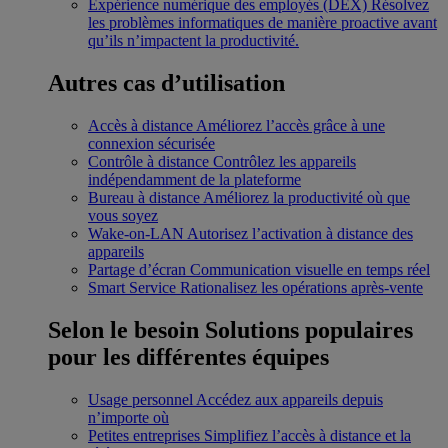
Expérience numérique des employés (DEX)
Résolvez
les problèmes informatiques de manière proactive avant
qu’ils n’impactent la productivité.
Autres cas d’utilisation
Accès à distance
Améliorez l’accès grâce à une
connexion sécurisée
Contrôle à distance
Contrôlez les appareils
indépendamment de la plateforme
Bureau à distance
Améliorez la productivité où que
vous soyez
Wake-on-LAN
Autorisez l’activation à distance des
appareils
Partage d’écran
Communication visuelle en temps réel
Smart Service
Rationalisez les opérations après-vente
Selon le besoin
Solutions populaires
pour les différentes équipes
Usage personnel
Accédez aux appareils depuis
n’importe où
Petites entreprises
Simplifiez l’accès à distance et la