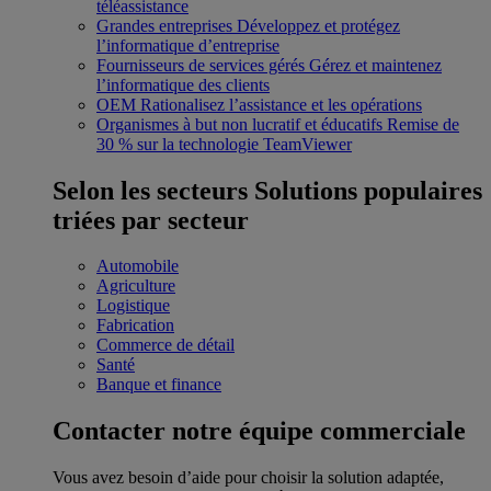
téléassistance
Grandes entreprises
Développez et protégez
l’informatique d’entreprise
Fournisseurs de services gérés
Gérez et maintenez
l’informatique des clients
OEM
Rationalisez l’assistance et les opérations
Organismes à but non lucratif et éducatifs
Remise de
30 % sur la technologie TeamViewer
Selon les secteurs
Solutions populaires
triées par secteur
Automobile
Agriculture
Logistique
Fabrication
Commerce de détail
Santé
Banque et finance
Contacter notre équipe commerciale
Vous avez besoin d’aide pour choisir la solution adaptée,