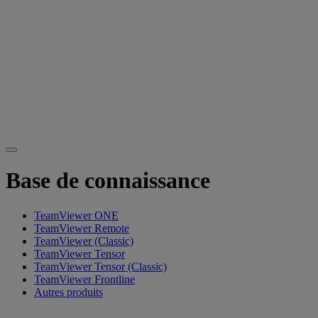
Base de connaissance
TeamViewer ONE
TeamViewer Remote
TeamViewer (Classic)
TeamViewer Tensor
TeamViewer Tensor (Classic)
TeamViewer Frontline
Autres produits