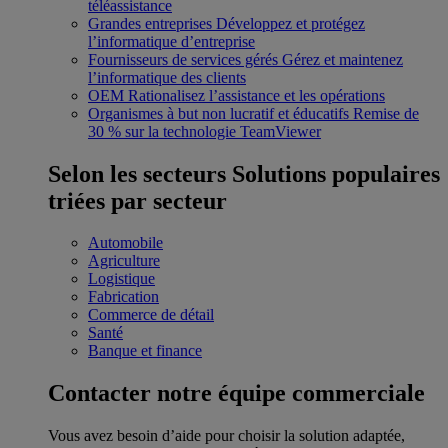
téléassistance
Grandes entreprises
Développez et protégez
l’informatique d’entreprise
Fournisseurs de services gérés
Gérez et maintenez
l’informatique des clients
OEM
Rationalisez l’assistance et les opérations
Organismes à but non lucratif et éducatifs
Remise de
30 % sur la technologie TeamViewer
Selon les secteurs
Solutions populaires
triées par secteur
Automobile
Agriculture
Logistique
Fabrication
Commerce de détail
Santé
Banque et finance
Contacter notre équipe commerciale
Vous avez besoin d’aide pour choisir la solution adaptée,