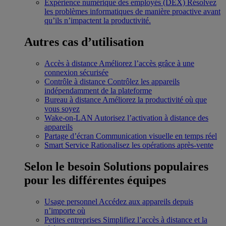
Expérience numérique des employés (DEX)
Résolvez
les problèmes informatiques de manière proactive avant
qu’ils n’impactent la productivité.
Autres cas d’utilisation
Accès à distance
Améliorez l’accès grâce à une
connexion sécurisée
Contrôle à distance
Contrôlez les appareils
indépendamment de la plateforme
Bureau à distance
Améliorez la productivité où que
vous soyez
Wake-on-LAN
Autorisez l’activation à distance des
appareils
Partage d’écran
Communication visuelle en temps réel
Smart Service
Rationalisez les opérations après-vente
Selon le besoin
Solutions populaires
pour les différentes équipes
Usage personnel
Accédez aux appareils depuis
n’importe où
Petites entreprises
Simplifiez l’accès à distance et la