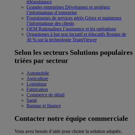
téléassistance
Grandes entreprises
Développez et protégez
l’informatique d’entreprise
Fournisseurs de services gérés
Gérez et maintenez
l’informatique des clients
OEM
Rationalisez l’assistance et les opérations
Organismes à but non lucratif et éducatifs
Remise de
30 % sur la technologie TeamViewer
Selon les secteurs
Solutions populaires
triées par secteur
Automobile
Agriculture
Logistique
Fabrication
Commerce de détail
Santé
Banque et finance
Contacter notre équipe commerciale
Vous avez besoin d’aide pour choisir la solution adaptée,