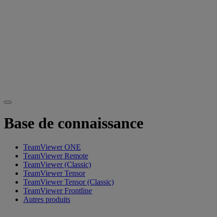
Base de connaissance
TeamViewer ONE
TeamViewer Remote
TeamViewer (Classic)
TeamViewer Tensor
TeamViewer Tensor (Classic)
TeamViewer Frontline
Autres produits