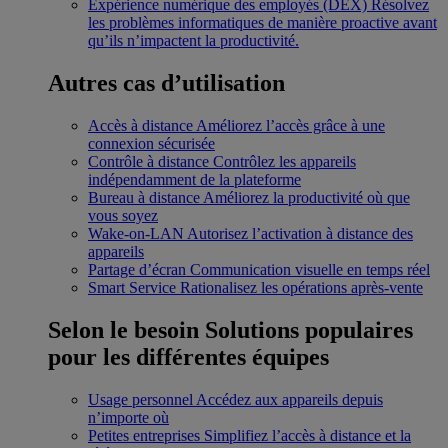
Expérience numérique des employés (DEX)
Résolvez
les problèmes informatiques de manière proactive avant
qu’ils n’impactent la productivité.
Autres cas d’utilisation
Accès à distance
Améliorez l’accès grâce à une
connexion sécurisée
Contrôle à distance
Contrôlez les appareils
indépendamment de la plateforme
Bureau à distance
Améliorez la productivité où que
vous soyez
Wake-on-LAN
Autorisez l’activation à distance des
appareils
Partage d’écran
Communication visuelle en temps réel
Smart Service
Rationalisez les opérations après-vente
Selon le besoin
Solutions populaires
pour les différentes équipes
Usage personnel
Accédez aux appareils depuis
n’importe où
Petites entreprises
Simplifiez l’accès à distance et la