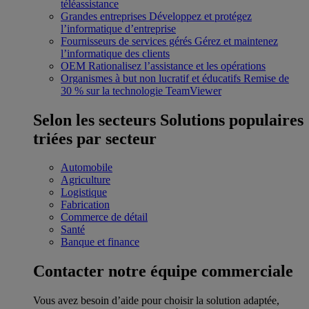
téléassistance
Grandes entreprises
Développez et protégez
l’informatique d’entreprise
Fournisseurs de services gérés
Gérez et maintenez
l’informatique des clients
OEM
Rationalisez l’assistance et les opérations
Organismes à but non lucratif et éducatifs
Remise de
30 % sur la technologie TeamViewer
Selon les secteurs
Solutions populaires
triées par secteur
Automobile
Agriculture
Logistique
Fabrication
Commerce de détail
Santé
Banque et finance
Contacter notre équipe commerciale
Vous avez besoin d’aide pour choisir la solution adaptée,