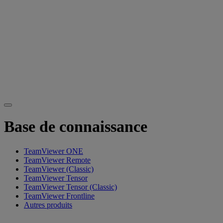
Base de connaissance
TeamViewer ONE
TeamViewer Remote
TeamViewer (Classic)
TeamViewer Tensor
TeamViewer Tensor (Classic)
TeamViewer Frontline
Autres produits