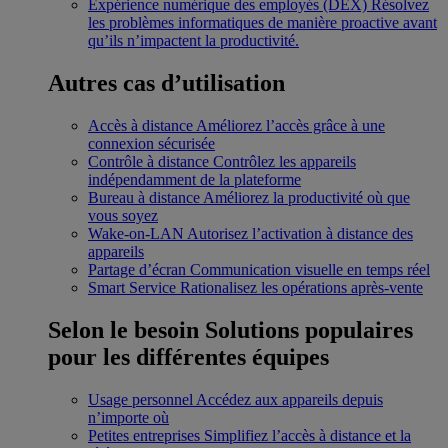
Expérience numérique des employés (DEX)
Résolvez
les problèmes informatiques de manière proactive avant
qu’ils n’impactent la productivité.
Autres cas d’utilisation
Accès à distance
Améliorez l’accès grâce à une
connexion sécurisée
Contrôle à distance
Contrôlez les appareils
indépendamment de la plateforme
Bureau à distance
Améliorez la productivité où que
vous soyez
Wake-on-LAN
Autorisez l’activation à distance des
appareils
Partage d’écran
Communication visuelle en temps réel
Smart Service
Rationalisez les opérations après-vente
Selon le besoin
Solutions populaires
pour les différentes équipes
Usage personnel
Accédez aux appareils depuis
n’importe où
Petites entreprises
Simplifiez l’accès à distance et la