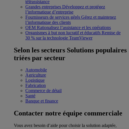
téléassistance
Grandes entreprises
Développez et protégez
l’informatique d’entreprise
Fournisseurs de services gérés
Gérez et maintenez
l’informatique des clients
OEM
Rationalisez l’assistance et les opérations
Organismes à but non lucratif et éducatifs
Remise de
30 % sur la technologie TeamViewer
Selon les secteurs
Solutions populaires
triées par secteur
Automobile
Agriculture
Logistique
Fabrication
Commerce de détail
Santé
Banque et finance
Contacter notre équipe commerciale
Vous avez besoin d’aide pour choisir la solution adaptée,