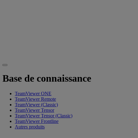
Base de connaissance
TeamViewer ONE
TeamViewer Remote
TeamViewer (Classic)
TeamViewer Tensor
TeamViewer Tensor (Classic)
TeamViewer Frontline
Autres produits