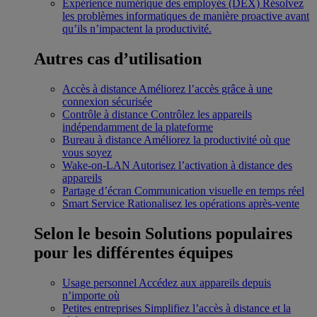
Expérience numérique des employés (DEX)
Résolvez
les problèmes informatiques de manière proactive avant
qu’ils n’impactent la productivité.
Autres cas d’utilisation
Accès à distance
Améliorez l’accès grâce à une
connexion sécurisée
Contrôle à distance
Contrôlez les appareils
indépendamment de la plateforme
Bureau à distance
Améliorez la productivité où que
vous soyez
Wake-on-LAN
Autorisez l’activation à distance des
appareils
Partage d’écran
Communication visuelle en temps réel
Smart Service
Rationalisez les opérations après-vente
Selon le besoin
Solutions populaires
pour les différentes équipes
Usage personnel
Accédez aux appareils depuis
n’importe où
Petites entreprises
Simplifiez l’accès à distance et la