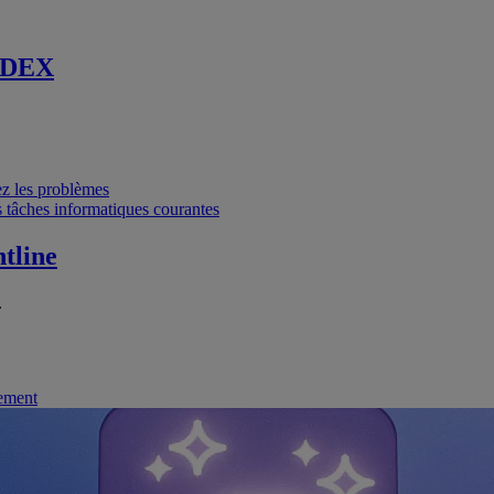
 DEX
vez les problèmes
 tâches informatiques courantes
tline
.
nement