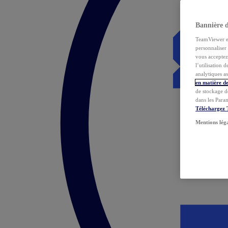
Bannière 
TeamViewer et 
personnaliser 
vous acceptez 
l’utilisation 
analytiques as
en matière de
de stockage d
dans les Para
Téléchargez
Mentions lég