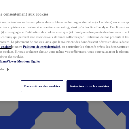
de consentement aux cookies
ses partenaires souhaitent placer des cookies et technologies similaires (« Cookie ») sur votre ap
votre expérience utilisateur et nos actions marketing, ainsi qu’à des fins d’analyse. En cliquant s
(i) nos réglages et l’utilisation de cookies ainsi que (ii) l’analyse subséquente des données collect
de cookies, qui peuvent être associées aux données collectées par l’utilisation de nos produits et le
sociées. Le placement de cookies, ainsi que le traitement des données sont décrits en détails dans
 cookies
et notre
Politique de confidentialité
, en particulier les objectifs précis, les destinataires t
es cookies. Si vous souhaitez choisir vous-même vos préférences, vous pouvez adapter le placem
mètres des cookies.
 TeamViewer
Mentions légales
ales
Paramètres des cookies
Autoriser tous les cookies