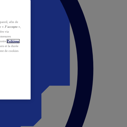
pareil, afin de
ur
« J’accepte »
,
ées via
s mesures
 notre
Politique
iers et la durée
ent de cookies