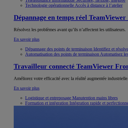
Téléassistance informatique
Sécurisée, flexible, intégrée
Technologie opérationnelle
Accès à distance à l’atelier
Dépannage en temps réel
TeamViewer
Résolvez les problèmes avant qu’ils n’affectent les utilisateurs.
En savoir plus
Dépannage des points de terminaison
Identifiez et résol
Automatisation des points de terminaison
Automatisez les
Travailleur connecté
TeamViewer Fron
Améliorez votre efficacité avec la réalité augmentée industrielle
En savoir plus
Logistique et entreposage
Manutention mains libres
Formation et intégration
Intégration rapide et perfection