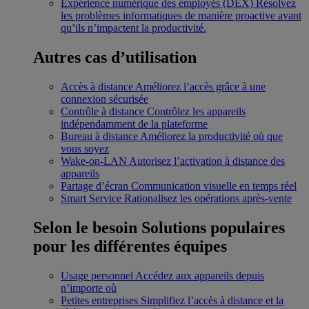
Expérience numérique des employés (DEX)
Résolvez
les problèmes informatiques de manière proactive avant
qu’ils n’impactent la productivité.
Autres cas d’utilisation
Accès à distance
Améliorez l’accès grâce à une
connexion sécurisée
Contrôle à distance
Contrôlez les appareils
indépendamment de la plateforme
Bureau à distance
Améliorez la productivité où que
vous soyez
Wake-on-LAN
Autorisez l’activation à distance des
appareils
Partage d’écran
Communication visuelle en temps réel
Smart Service
Rationalisez les opérations après-vente
Selon le besoin
Solutions populaires
pour les différentes équipes
Usage personnel
Accédez aux appareils depuis
n’importe où
Petites entreprises
Simplifiez l’accès à distance et la