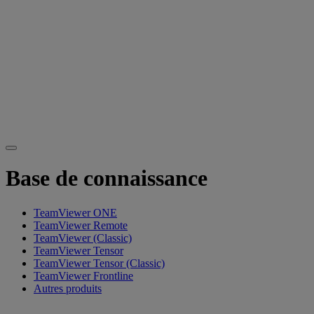
Base de connaissance
TeamViewer ONE
TeamViewer Remote
TeamViewer (Classic)
TeamViewer Tensor
TeamViewer Tensor (Classic)
TeamViewer Frontline
Autres produits