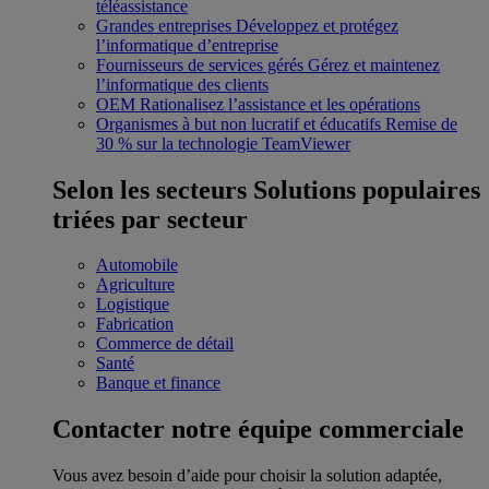
téléassistance
Grandes entreprises
Développez et protégez
l’informatique d’entreprise
Fournisseurs de services gérés
Gérez et maintenez
l’informatique des clients
OEM
Rationalisez l’assistance et les opérations
Organismes à but non lucratif et éducatifs
Remise de
30 % sur la technologie TeamViewer
Selon les secteurs
Solutions populaires
triées par secteur
Automobile
Agriculture
Logistique
Fabrication
Commerce de détail
Santé
Banque et finance
Contacter notre équipe commerciale
Vous avez besoin d’aide pour choisir la solution adaptée,