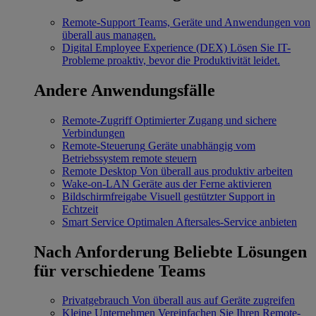
Remote-Support
Teams, Geräte und Anwendungen von
überall aus managen.
Digital Employee Experience (DEX)
Lösen Sie IT-
Probleme proaktiv, bevor die Produktivität leidet.
Andere Anwendungsfälle
Remote-Zugriff
Optimierter Zugang und sichere
Verbindungen
Remote-Steuerung
Geräte unabhängig vom
Betriebssystem remote steuern
Remote Desktop
Von überall aus produktiv arbeiten
Wake-on-LAN
Geräte aus der Ferne aktivieren
Bildschirmfreigabe
Visuell gestützter Support in
Echtzeit
Smart Service
Optimalen Aftersales-Service anbieten
Nach Anforderung
Beliebte Lösungen
für verschiedene Teams
Privatgebrauch
Von überall aus auf Geräte zugreifen
Kleine Unternehmen
Vereinfachen Sie Ihren Remote-