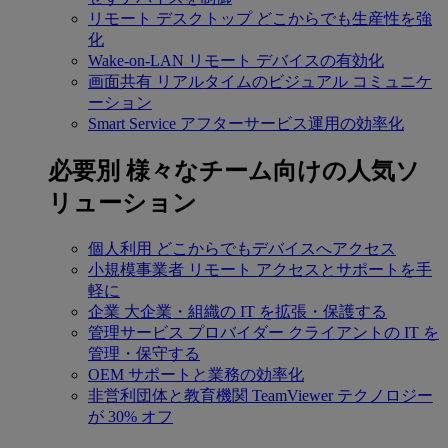
リモート デスクトップ
どこからでも生産性を強
化
Wake-on-LAN
リモート デバイスの有効化
画面共有
リアルタイムのビジュアル コミュニケ
ーション
Smart Service
アフターサービス運用の効率化
必要別
様々なチーム向けの人気ソ
リューション
個人利用
どこからでもデバイスへアクセス
小規模事業者
リモート アクセスとサポートを手
軽に
企業
大企業・組織の IT を拡張・保護する
管理サービス プロバイダー
クライアントの IT を
管理・保守する
OEM
サポートと業務の効率化
非営利団体と教育機関
TeamViewer テクノロジー
が 30% オフ