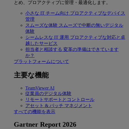
とめ、プロアクティブに管理・最適化します。
小さな IT チーム向け
プロアクティブなデバイス
管理
スムーズな体験
スムーズで中断の無いデジタル
体験
シームレスな IT 運用
プロアクティブな対応と卓
越したサービス
担当者と相談する
変革の準備はできています
か？
プラットフォームについて
主要な機能
TeamViewer AI
従業員のデジタル体験
リモートサポートとコントロール
アセット & パッチ マネジメント
すべての機能を表示
Gartner Report 2026