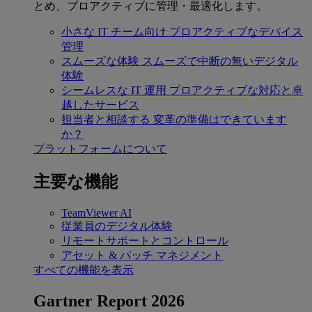
とめ、プロアクティブに管理・最適化します。
小さな IT チーム向け
プロアクティブなデバイス
管理
スムーズな体験
スムーズで中断の無いデジタル
体験
シームレスな IT 運用
プロアクティブな対応と卓
越したサービス
担当者と相談する
変革の準備はできています
か？
プラットフォームについて
主要な機能
TeamViewer AI
従業員のデジタル体験
リモートサポートとコントロール
アセット & パッチ マネジメント
すべての機能を表示
Gartner Report 2026