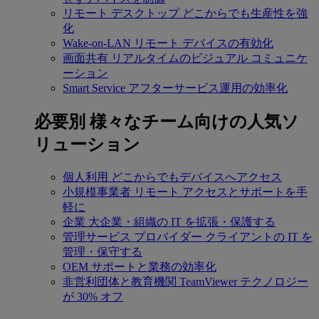
リモート デスクトップ
どこからでも生産性を強
化
Wake-on-LAN
リモート デバイスの有効化
画面共有
リアルタイムのビジュアル コミュニケ
ーション
Smart Service
アフターサービス運用の効率化
必要別
様々なチーム向けの人気ソ
リューション
個人利用
どこからでもデバイスへアクセス
小規模事業者
リモート アクセスとサポートを手
軽に
企業
大企業・組織の IT を拡張・保護する
管理サービス プロバイダー
クライアントの IT を
管理・保守する
OEM
サポートと業務の効率化
非営利団体と教育機関
TeamViewer テクノロジー
が 30% オフ