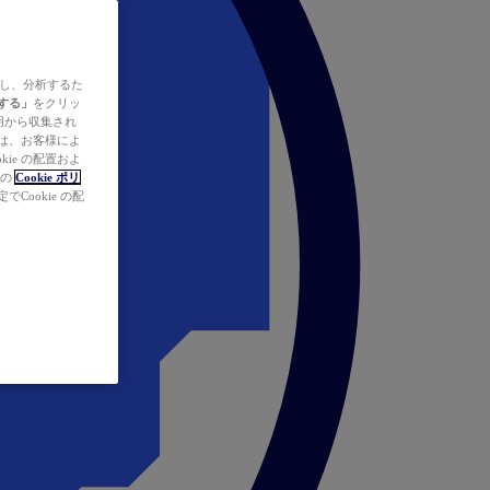
ズし、分析するた
する」
をクリッ
の使用から収集され
タは、お客様によ
ie の配置およ
社の
Cookie ポリ
Cookie の配