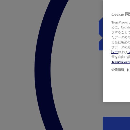
Cookie
TeamVi
めに、Coo
クすることによ
たデータのそ
る当社製品の
びデータの処
シー
および
置を自由に
TeamVie
企業情報