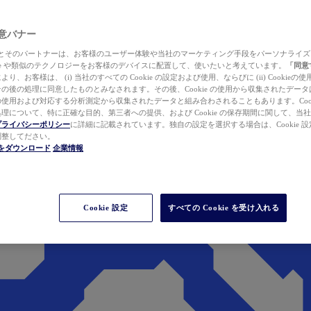
 同意バナー
ewer とそのパートナーは、お客様のユーザー体験や当社のマーケティング手段をパーソナライ
kie や類似のテクノロジーをお客様のデバイスに配置して、使いたいと考えています。
「同意
り、お客様は、 (i) 当社のすべての Cookie の設定および使用、ならびに (ii) Cookie
の後の処理に同意したものとみなされます。その後、Cookie の使用から収集されたデー
使用および対応する分析測定から収集されたデータと組み合わされることもあります。Cook
理について、特に正確な目的、第三者への提供、および Cookie の保存期間に関して、当
プライバシーポリシー
に詳細に記載されています。独自の設定を選択する場合は、Cookie 設定で
調整してださい。
werをダウンロード
企業情報
Cookie 設定
すべての Cookie を受け入れる