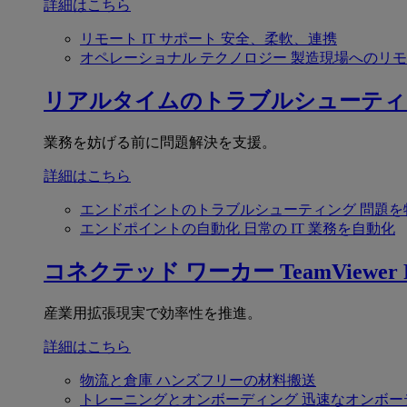
詳細はこちら
リモート IT サポート
安全、柔軟、連携
オペレーショナル テクノロジー
製造現場へのリモ
リアルタイムのトラブルシューティ
業務を妨げる前に問題解決を支援。
詳細はこちら
エンドポイントのトラブルシューティング
問題を
エンドポイントの自動化
日常の IT 業務を自動化
コネクテッド ワーカー
TeamViewer F
産業用拡張現実で効率性を推進。
詳細はこちら
物流と倉庫
ハンズフリーの材料搬送
トレーニングとオンボーディング
迅速なオンボー